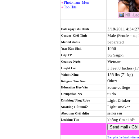
Photo nam -Men
Top Hits
5/19/2011 4:34:2
Date ngày Ghi Danh
Male
(Female = nu,
Gender- Giới Tính
Separated
Marital status
1956
Year Năm Sinh
SG
Saigon
City TP
Vietnam
Country Nước
5 Feet 8 Inches (1
Height Cao
155 lbs (71 kg)
Weight Nặng
Others
Religion
Tôn Giáo
Some college
Education Học-Vấn
tu do
Occupation NN
Light Drinker
Drinking Uống Rượu
Light smoker
Smoking Hút thuốc
sẽ nói sau
About me Giới thiệu
không tìm ai hết
Looking Tìm
Bạn phải là thành viên m