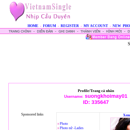
HOME
-
FORUM
-
REGISTER
-
MY ACCOUNT
-
NEW PHO
S
Profile/Trang cá nhân
suongkhoimay01
Username:
ID:
335647
Sponsored links
Xem
Photo
Photo nử -Ladies