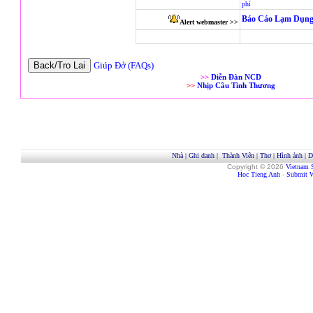
phí
Báo Cáo Lạm Dụng
Alert webmaster >>
Giúp Đở (FAQs)
>>
Diễn Đàn NCD
>>
Nhịp Cầu Tình Thương
Nhà
|
Ghi danh
|
Thành Viên
|
Thơ
|
Hình ảnh
|
D
Copyright © 2026
Vietnam 
Hoc Tieng Anh
-
Submit W