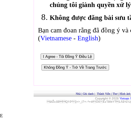
chúng tôi giành quyền xử lý
Không được đăng bài sưu t
Bạn cam đoan rằng đã đồng ý và 
(
Vietnamese
-
English
)
Nhà
|
Ghi danh
|
Thành Viên
|
Thơ
|
Hình ảnh
Copyright © 2026
Vietnam 
áfŽv‚ßêQ†ôª[»>_|7×–²»‹èÓ0Èz˜ß6kYTLñå¾Î
E