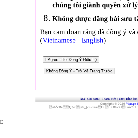
chúng tôi giành quyền xử lý
Không được đăng bài sưu t
Bạn cam đoan rằng đã đồng ý và 
(
Vietnamese
-
English
)
Nhà
|
Ghi danh
|
Thành Viên
|
Thơ
|
Hình ảnh
Copyright © 2026
Vietnam 
áfŽv‚ßêQ†ôª[»>_|7×–²»‹èÓ0Èz˜ß6kYTLñå¾Î
E