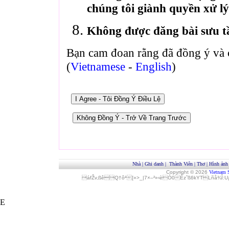
chúng tôi giành quyền xử lý
Không được đăng bài sưu t
Bạn cam đoan rằng đã đồng ý và 
(
Vietnamese
-
English
)
Nhà
|
Ghi danh
|
Thành Viên
|
Thơ
|
Hình ảnh
Copyright © 2026
Vietnam 
áfŽv‚ßêQ†ôª[»>_|7×–²»‹èÓ0Èz˜ß6kYTLñå¾Î
E