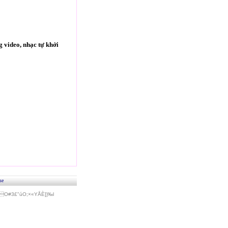
 video, nhạc tự khởi
se
#3£"úO;×«Y­ÅÈ]}‰l