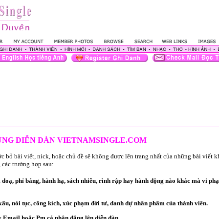
DỤNG DIỄN ĐÀN VIETNAMSINGLE.COM
 bỏ bài viết, nick, hoặc chủ đề sẽ không được lên trang nhất của những bài viết 
 các trường hợp sau:
oạ, phỉ báng, hành hạ, sách nhiễu, rình rập hay hành động nào khác mà vi ph
ấu, nói tục, công kích, xúc phạm đời tư, danh dự nhân phẩm của thành viên.
 Email hoặc Pm cá nhân đăng lên diễn đàn.