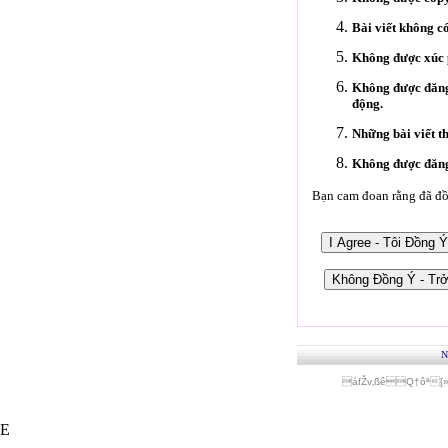
Bài viết không c
Không được xúc p
Không được đăng 
động.
Những bài viết t
Không được đăng 
Bạn cam đoan rằng đã đồn
N
áfŽv‚ßêQ†ôª[
E