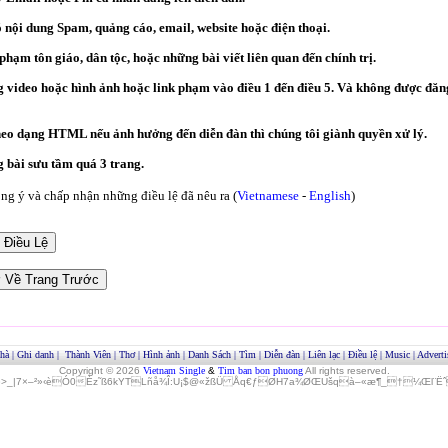
ó nội dung Spam, quảng cáo, email, website hoặc điện thoại.
hạm tôn giáo, dân tộc, hoặc những bài viết liên quan đến chính trị.
video hoặc hình ảnh hoặc link phạm vào điều 1 đến điều 5. Và không được đăng
heo dạng HTML nếu ảnh hưởng đến diễn đàn thì chúng tôi giành quyền xử lý.
bài sưu tầm quá 3 trang.
g ý và chấp nhận những điều lệ đã nêu ra (
Vietnamese
-
English
)
hà
|
Ghi danh
|
Thành Viên
|
Thơ
|
Hình ảnh
|
Danh Sách
|
Tìm
|
Diễn đàn
|
Liên lạc
|
Điều lệ
|
Music
|
Adverti
Copyright © 2026
Vietnam Single
&
Tim ban bon phuong
All rights reserved.
»>_|7×–²»‹èÓ0Èz˜ß6kYTLñå¾Î:U¡$@«žßÜ Åq€ƒØH7a¾ØŒUšqà–«æ¶_†¼Œl¨ËˆO