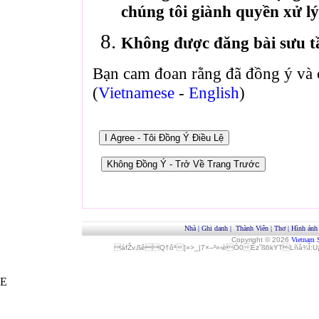
chúng tôi giành quyền xử lý
Không được đăng bài sưu t
Bạn cam đoan rằng đã đồng ý và 
(
Vietnamese
-
English
)
Nhà
|
Ghi danh
|
Thành Viên
|
Thơ
|
Hình ảnh
Copyright © 2026
Vietnam 
áfŽv‚ßêQ†ôª[»>_|7×–²»‹èÓ0Èz˜ß6kYTLñå¾Î
E