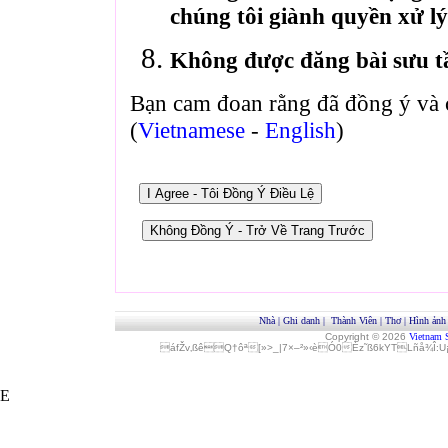
chúng tôi giành quyền xử lý
Không được đăng bài sưu t
Bạn cam đoan rằng đã đồng ý và 
(
Vietnamese
-
English
)
Nhà
|
Ghi danh
|
Thành Viên
|
Thơ
|
Hình ảnh
Copyright © 2026
Vietnam 
áfŽv‚ßêQ†ôª[»>_|7×–²»‹èÓ0Èz˜ß6kYTLñå¾Î
E