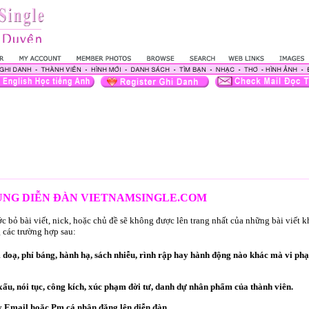
DỤNG DIỄN ĐÀN VIETNAMSINGLE.COM
 bỏ bài viết, nick, hoặc chủ đề sẽ không được lên trang nhất của những bài viết 
 các trường hợp sau:
oạ, phỉ báng, hành hạ, sách nhiễu, rình rập hay hành động nào khác mà vi ph
ấu, nói tục, công kích, xúc phạm đời tư, danh dự nhân phẩm của thành viên.
 Email hoặc Pm cá nhân đăng lên diễn đàn.