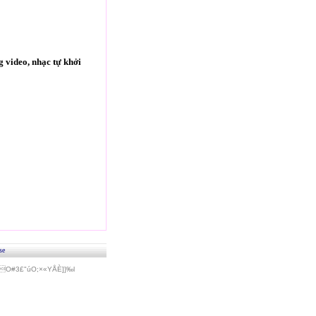
 video, nhạc tự khởi
se
#3£"úO;×«Y­ÅÈ]}‰l