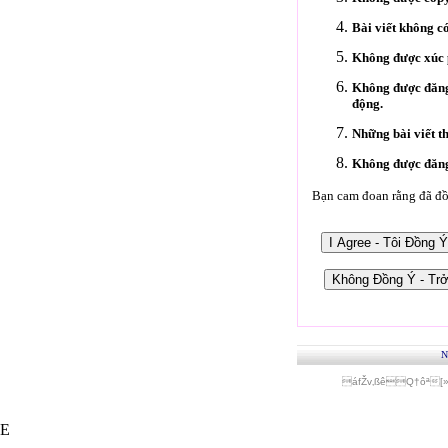
Bài viết không c
Không được xúc p
Không được đăng 
động.
Những bài viết t
Không được đăng 
Bạn cam đoan rằng đã đồn
N
áfŽv‚ßêQ†ôª[
E