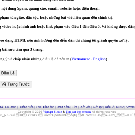
ó nội dung Spam, quảng cáo, email, website hoặc điện thoại.
hạm tôn giáo, dân tộc, hoặc những bài viết liên quan đến chính trị.
video hoặc hình ảnh hoặc link phạm vào điều 1 đến điều 5. Và không được đăng
heo dạng HTML nếu ảnh hưởng đến diễn đàn thì chúng tôi giành quyền xử lý.
bài sưu tầm quá 3 trang.
g ý và chấp nhận những điều lệ đã nêu ra (
Vietnamese
-
English
)
hà
|
Ghi danh
|
Thành Viên
|
Thơ
|
Hình ảnh
|
Danh Sách
|
Tìm
|
Diễn đàn
|
Liên lạc
|
Điều lệ
|
Music
|
Adverti
Copyright © 2026
Vietnam Single
&
Tim ban bon phuong
All rights reserved.
»>_|7×–²»‹èÓ0Èz˜ß6kYTLñå¾Î:U¡$@«žßÜ Åq€ƒØH7a¾ØŒUšqà–«æ¶_†¼Œl¨ËˆO