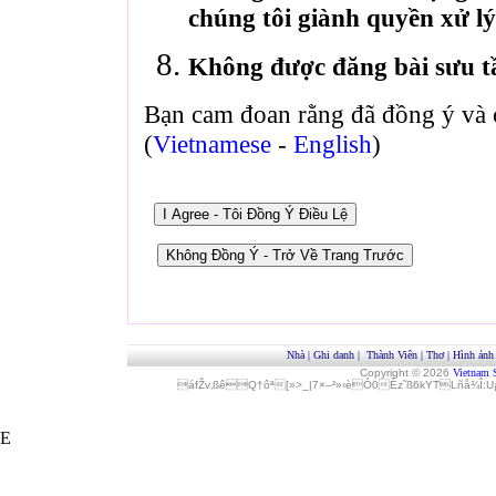
chúng tôi giành quyền xử lý
Không được đăng bài sưu t
Bạn cam đoan rằng đã đồng ý và 
(
Vietnamese
-
English
)
Nhà
|
Ghi danh
|
Thành Viên
|
Thơ
|
Hình ảnh
Copyright © 2026
Vietnam 
áfŽv‚ßêQ†ôª[»>_|7×–²»‹èÓ0Èz˜ß6kYTLñå¾Î
E