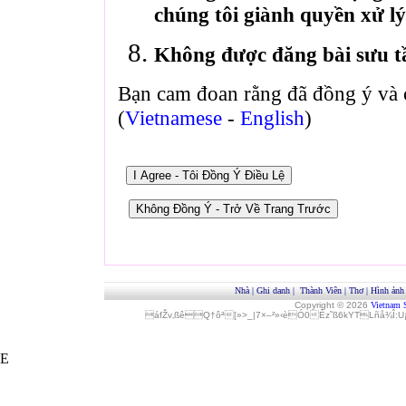
chúng tôi giành quyền xử lý
Không được đăng bài sưu t
Bạn cam đoan rằng đã đồng ý và 
(
Vietnamese
-
English
)
Nhà
|
Ghi danh
|
Thành Viên
|
Thơ
|
Hình ảnh
Copyright © 2026
Vietnam 
áfŽv‚ßêQ†ôª[»>_|7×–²»‹èÓ0Èz˜ß6kYTLñå¾Î
E