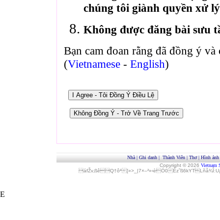
chúng tôi giành quyền xử lý
Không được đăng bài sưu t
Bạn cam đoan rằng đã đồng ý và 
(
Vietnamese
-
English
)
Nhà
|
Ghi danh
|
Thành Viên
|
Thơ
|
Hình ảnh
Copyright © 2026
Vietnam 
áfŽv‚ßêQ†ôª[»>_|7×–²»‹èÓ0Èz˜ß6kYTLñå¾Î
E