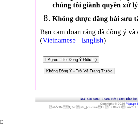
chúng tôi giành quyền xử lý
Không được đăng bài sưu t
Bạn cam đoan rằng đã đồng ý và 
(
Vietnamese
-
English
)
Nhà
|
Ghi danh
|
Thành Viên
|
Thơ
|
Hình ảnh
Copyright © 2026
Vietnam 
áfŽv‚ßêQ†ôª[»>_|7×–²»‹èÓ0Èz˜ß6kYTLñå¾Î
E