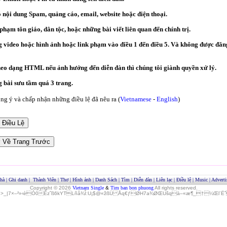
ó nội dung Spam, quảng cáo, email, website hoặc điện thoại.
hạm tôn giáo, dân tộc, hoặc những bài viết liên quan đến chính trị.
video hoặc hình ảnh hoặc link phạm vào điều 1 đến điều 5. Và không được đăng
heo dạng HTML nếu ảnh hưởng đến diễn đàn thì chúng tôi giành quyền xử lý.
bài sưu tầm quá 3 trang.
g ý và chấp nhận những điều lệ đã nêu ra (
Vietnamese
-
English
)
hà
|
Ghi danh
|
Thành Viên
|
Thơ
|
Hình ảnh
|
Danh Sách
|
Tìm
|
Diễn đàn
|
Liên lạc
|
Điều lệ
|
Music
|
Adverti
Copyright © 2026
Vietnam Single
&
Tim ban bon phuong
All rights reserved.
»>_|7×–²»‹èÓ0Èz˜ß6kYTLñå¾Î:U¡$@«žßÜ Åq€ƒØH7a¾ØŒUšqà–«æ¶_†¼Œl¨ËˆO