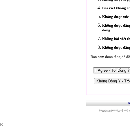
Bài viết không c
Không được xúc p
Không được đăng 
động.
Những bài viết t
Không được đăng 
Bạn cam đoan rằng đã đồn
N
áfŽv‚ßêQ†ôª[
E