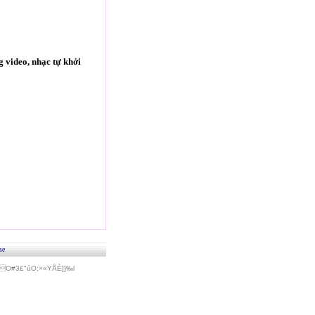
 video, nhạc tự khởi
se
#3£"úO;×«Y­ÅÈ]}‰l