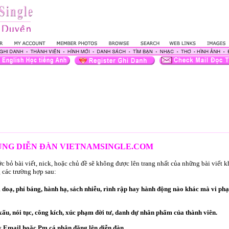
DỤNG DIỄN ĐÀN VIETNAMSINGLE.COM
 bỏ bài viết, nick, hoặc chủ đề sẽ không được lên trang nhất của những bài viết 
 các trường hợp sau:
oạ, phỉ báng, hành hạ, sách nhiễu, rình rập hay hành động nào khác mà vi ph
ấu, nói tục, công kích, xúc phạm đời tư, danh dự nhân phẩm của thành viên.
 Email hoặc Pm cá nhân đăng lên diễn đàn.