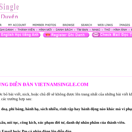
DỤNG DIỄN ĐÀN VIETNAMSINGLE.COM
 bỏ bài viết, nick, hoặc chủ đề sẽ không được lên trang nhất của những bài viết 
 các trường hợp sau:
oạ, phỉ báng, hành hạ, sách nhiễu, rình rập hay hành động nào khác mà vi ph
ấu, nói tục, công kích, xúc phạm đời tư, danh dự nhân phẩm của thành viên.
 Email hoặc Pm cá nhân đăng lên diễn đàn.