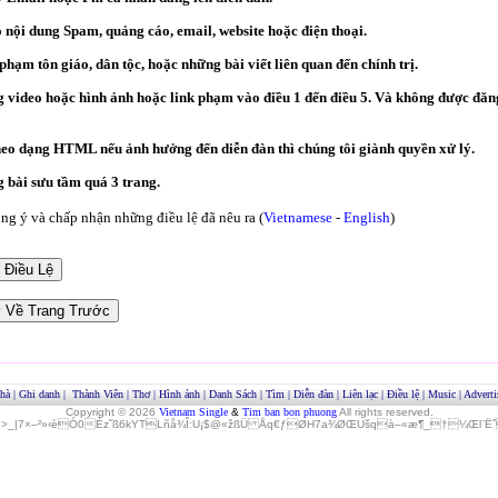
ó nội dung Spam, quảng cáo, email, website hoặc điện thoại.
hạm tôn giáo, dân tộc, hoặc những bài viết liên quan đến chính trị.
video hoặc hình ảnh hoặc link phạm vào điều 1 đến điều 5. Và không được đăng
heo dạng HTML nếu ảnh hưởng đến diễn đàn thì chúng tôi giành quyền xử lý.
bài sưu tầm quá 3 trang.
g ý và chấp nhận những điều lệ đã nêu ra (
Vietnamese
-
English
)
hà
|
Ghi danh
|
Thành Viên
|
Thơ
|
Hình ảnh
|
Danh Sách
|
Tìm
|
Diễn đàn
|
Liên lạc
|
Điều lệ
|
Music
|
Adverti
Copyright © 2026
Vietnam Single
&
Tim ban bon phuong
All rights reserved.
»>_|7×–²»‹èÓ0Èz˜ß6kYTLñå¾Î:U¡$@«žßÜ Åq€ƒØH7a¾ØŒUšqà–«æ¶_†¼Œl¨ËˆO