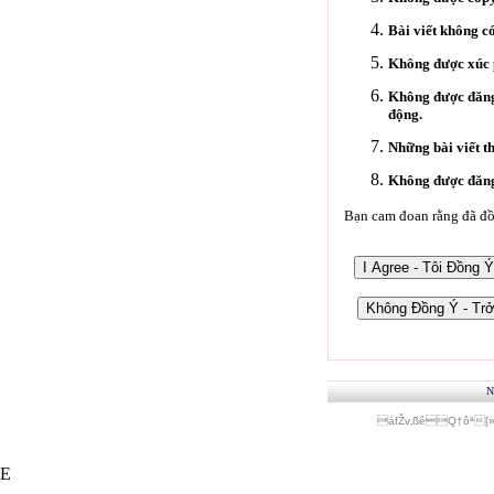
Bài viết không c
Không được xúc p
Không được đăng 
động.
Những bài viết t
Không được đăng 
Bạn cam đoan rằng đã đồn
N
áfŽv‚ßêQ†ôª[
E