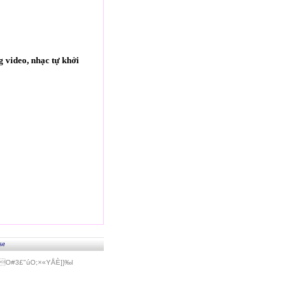
 video, nhạc tự khởi
se
#3£"úO;×«Y­ÅÈ]}‰l