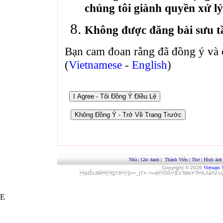
chúng tôi giành quyền xử lý
Không được đăng bài sưu t
Bạn cam đoan rằng đã đồng ý và 
(
Vietnamese
-
English
)
Nhà
|
Ghi danh
|
Thành Viên
|
Thơ
|
Hình ảnh
Copyright © 2026
Vietnam 
áfŽv‚ßêQ†ôª[»>_|7×–²»‹èÓ0Èz˜ß6kYTLñå¾Î
E