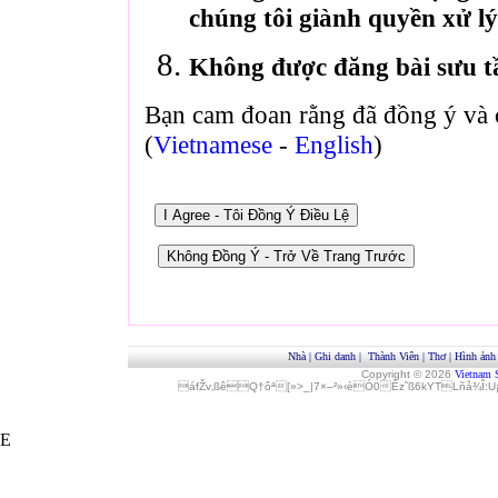
chúng tôi giành quyền xử lý
Không được đăng bài sưu t
Bạn cam đoan rằng đã đồng ý và 
(
Vietnamese
-
English
)
Nhà
|
Ghi danh
|
Thành Viên
|
Thơ
|
Hình ảnh
Copyright © 2026
Vietnam 
áfŽv‚ßêQ†ôª[»>_|7×–²»‹èÓ0Èz˜ß6kYTLñå¾Î
E