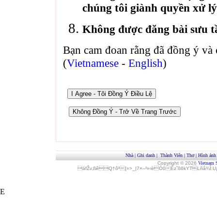
chúng tôi giành quyền xử lý
Không được đăng bài sưu t
Bạn cam đoan rằng đã đồng ý và 
(
Vietnamese
-
English
)
Nhà
|
Ghi danh
|
Thành Viên
|
Thơ
|
Hình ảnh
Copyright © 2026
Vietnam 
áfŽv‚ßêQ†ôª[»>_|7×–²»‹èÓ0Èz˜ß6kYTLñå¾Î
E