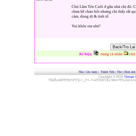
Chú Lâm Tẻn Cuôi ở gần nhà chị đó. Ch
chưa hề chào hỏi nhưng chị thấy rất quý
cảm, dung dị & tinh tế.
Vui khỏe em nhé!
Kí hiệu
:
:
trang cá nhân
:
chủ
Nhà
|
Ghi danh
|
Thành Viên
|
Thơ
|
Hình ảnh
Copyright © 2026
Vietnam 
áfŽv‚ßêQ†ôª[»>_|7×–²»‹èÓ0Èz˜ß6kYTLñå¾Î