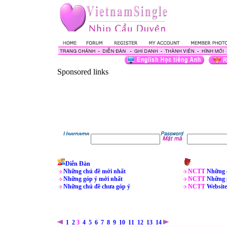
Sponsored links
Diễn Đàn
Những chủ đề mới nhất
NCTT
Những 
Những góp ý mới nhất
NCTT
Những 
Những chủ đề chưa góp ý
NCTT
Website
1
2
3
4
5
6
7
8
9
10
11
12
13
14