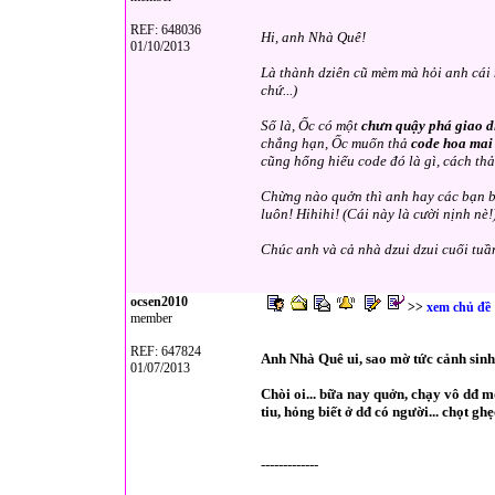
REF: 648036
Hi, anh Nhà Quê!
01/10/2013
Là thành dziên cũ mèm mà hỏi anh cái n
chứ...)
Số là, Ốc có một
chưn quậy phá giao d
chẳng hạn, Ốc muốn thả
code hoa mai
cũng hổng hiểu code đó là gì, cách thả
Chừng nào quởn thì anh hay các bạn biế
luôn! Hihihi! (Cái này là cười nịnh nè!
Chúc anh và cả nhà dzui dzui cuối tuầ
ocsen2010
>>
xem chủ đề
member
REF: 647824
Anh Nhà Quê ui, sao mờ tức cảnh sinh 
01/07/2013
Chòi oi... bữa nay quởn, chạy vô dđ m
tiu, hỏng biết ở dđ có người... chọt g
-------------