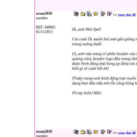
ocsen2010
>>
xem chủ đề
member
REF: 648061
Hi, anh Nhà Quê!
01/11/2013
Cái code Ốc muốn hỏi anh gần giống n
trang xuống dưới.
Ui, anh vừa trang trí phần header của 
quảng cáo), header logo đầu trang thườ
được hình động (mà hong ẹp lắm) còn tr
biết gì về code hết áh!
Ở mấy trang web hình động trực tuyến n
dạng ban đầu nữa nên Ốc cũng hỏng là
Pó tay luôn! Hihi.
ocsen2010
>>
xem chủ đề
member