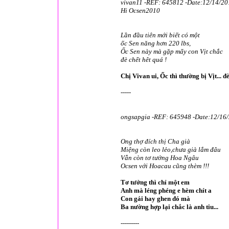
vivan11 -REF: 645812 -Date:12/14/20
Hi Ocsen2010
Lần đầu tiên mới biết có một
ốc Sen năng hơn 220 lbs,
Ốc Sen này mà gặp mấy con Vịt chắc
đè chết hêt quá !
Chị Vivan ui, Ốc thì thường bị Vịt... đè
-----
ongsapgia -REF: 645948 -Date:12/16
Ong thợ đích thị Cha già
Miệng còn leo lẻo,chưa già lắm đâu
Vẫn còn tơ tưởng Hoa Ngâu
Ocsen với Hoacau cũng thèm !!!
Tơ tưởng thì chỉ một em
Anh mà léng phéng e hèm chít a
Con gái hay ghen đó mà
Ba nường hợp lại chắc là anh tiu...
---------