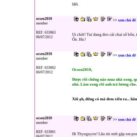
Hết.
ocsen2010
>>
xem chủ đề
member
REF: 633063
Ui chời! Tui đang đeo cái chai số bốn, 
06/07/2012
Ổn. Hic!
ocsen2010
>>
xem chủ đề
member
REF: 633062
Ocsen2010,
06/07/2012
Được rồi chừng nào mua nhà xong, qua
nhà. Làm xong rồi anh trả lương cho. T
Xời ạh, đừng có mà đem xiền ra... hă
ocsen2010
>>
xem chủ đề
member
REF: 633061
Hi Thynguyen! Lâu rùi mới gặp em post
06/07/2012