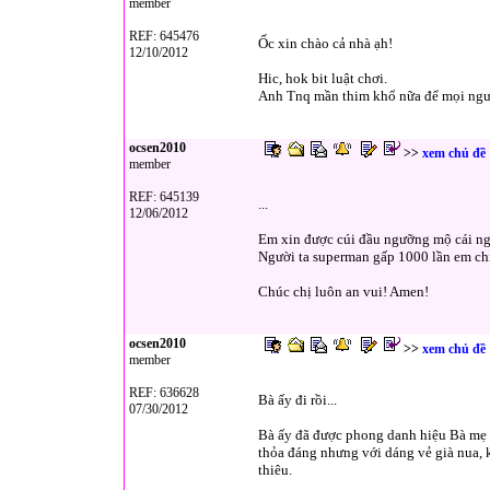
member
REF: 645476
Ốc xin chào cả nhà ạh!
12/10/2012
Hic, hok bit luật chơi.
Anh Tnq mần thim khổ nữa để mọi ngườ
ocsen2010
>>
xem chủ đề
member
REF: 645139
...
12/06/2012
Em xin được cúi đầu ngưỡng mộ cái ngư
Người ta superman gấp 1000 lần em chị, 
Chúc chị luôn an vui! Amen!
ocsen2010
>>
xem chủ đề
member
REF: 636628
Bà ấy đi rồi...
07/30/2012
Bà ấy đã được phong danh hiệu Bà mẹ V
thỏa đáng nhưng với dáng vẻ già nua, k
thiêu.