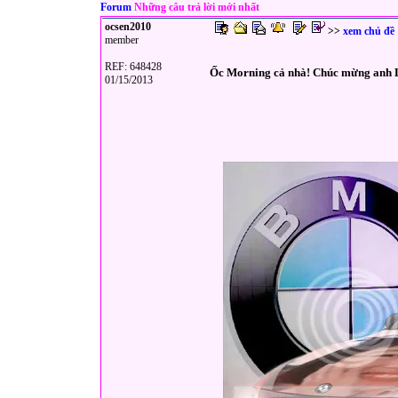
Forum
Những câu trả lời mới nhất
ocsen2010
>>
xem chủ đề
member
REF: 648428
Ốc Morning cả nhà! Chúc mừng anh 
01/15/2013