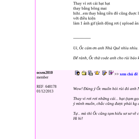
Thay vì rơi cái hạt hạt
thay bằng bông mai
hihi...em thay bằng tiền đô cũng đuợc
với điều kiện
làm 1 ảnh gif (ảnh động rơi ( upload ản
--------------
Ui, Ốc cám ơn anh Nhà Quê nhìu nhìu.
Để rảnh, Ốc thử code anh cho rùi báo 
ocsen2010
>>
xem chủ đề
member
REF: 648178
Wow! Đúng ý Ốc muốn hỏi rùi đó anh 
01/12/2013
Thay vì rơi rơi những cái... hạt (tạm g
ý mình muốn, chắc cũng được phải kg
Tự... mò thì Ốc cũng tạm hiểu sơ sơ về
Hì hì!