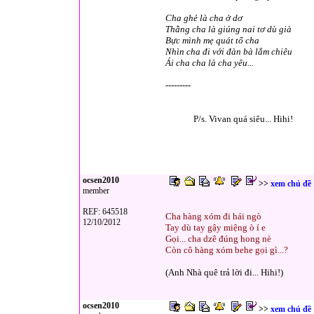
Cha ghẻ là cha ở dơ
Thằng cha là giúng nai tơ dù già
Bực mình mẹ quát tổ cha
Nhìn cha đi với đàn bà lắm chiêu
Ái cha cha là cha yêu...
---------
P/s. Vivan quá siêu... Hihi!
ocsen2010
>>
xem chủ đề
member
REF: 645518
Cha hàng xóm đi hái ngò
12/10/2012
Tay dù tay gậy miệng ò í e
Gọi... cha dzê đúng hong nè
Còn cô hàng xóm behe gọi gì...?
(Anh Nhà quê trả lời đi... Hihi!)
ocsen2010
>>
xem chủ đề