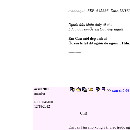
tennhaque -REF: 645996 -Date:12/16
Nguời đâu khôn thấy tổ cha
Lựa ngay em Ốc em Cau đẹp nguời
Em Cau mới đẹp anh ui
Ốc em lè lặt dở người dở ngợm... Hihi.
-----------
ocsen2010
>>
xem chủ đề
member
REF: 646160
12/18/2012
Chị!
Em bận làm cho xong vài việc trước ngày