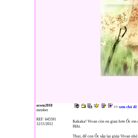
ocsen2010
>>
xem chủ đề
member
REF: 645591
Kakaka! Vivan còn en gian hơn Ốc em n
12/11/2012
Hihi.
Thui, để con Ốc sắp lại giúp Vivan nhé.