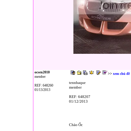
ocsen2010
>>
xem chủ đề
member
tennhaque
REF: 648260
member
01/13/2013
REF: 648207
01/12/2013
Chào Ốc