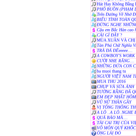
Hát Hay Không Bằng 
PHỐ BUỒN (PHẠM 
Trên Đường Về Nhớ Đ
BIỂU TÌNH TOÀN QU
ĐỪNG NGHE NHỮNG
Cậu em Bắc Hàn cao h
CÁI GÌ ĐÂY
?
MÙA XUÂN VÀ CHỊ
Tàn Phá Chữ Nghĩa V
TRÀ ĐÁ ĐÊeeeee....
A COWBOY'S WORK 
CƯỜI NHE RĂNG....
NHỮNG ĐỨA CON C
ba muoi thang tu
NGƯỜI VIỆT NAM T
MUA THU 2016
CHỤP VÀ SỬA ẢNH
TƯỞNG RẰNG ĐÃ 
EM ĐẸP NHẤT HÔM 
VŨ NỮ THÂN GẦY
VỊ TỔNG THỐNG THỨ
A LÔ ..A LÔ..NGHE 
QUẢ BÁO MÀ....
TÀI CAI TRỊ CỦA V
VÕ MÔN QUỶ KHỐC
ÔNG LÁI ĐÒ