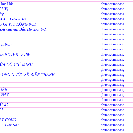
Hay Hát
phuongtimhoang
DUY)
phuongtimhoang
ầy
phuongtimhoang
ỐC 10-6-2018
phuongtimhoang
 GÌ VỊT KỘNG NÓI
phuongtimhoang
ơn cậu em Bắc Hồ một trời
phuongtimhoang
phuongtimhoang
phuongtimhoang
iệt Nam
phuongtimhoang
phuongtimhoang
IS NEVER DONE
phuongtimhoang
phuongtimhoang
ỦA HỒ CHÍ MINH
phuongtimhoang
phuongtimhoang
RONG NƯỚC SẼ BIẾN THÀNH ...
phuongtimhoang
phuongtimhoang
phuongtimhoang
QUÊN
phuongtimhoang
NAY.
phuongtimhoang
phuongtimhoang
 45 ...
phuongtimhoang
ĐI
phuongtimhoang
phuongtimhoang
IỆT CỘNG
phuongtimhoang
 THẦN SẦU
phuongtimhoang
phuongtimhoang