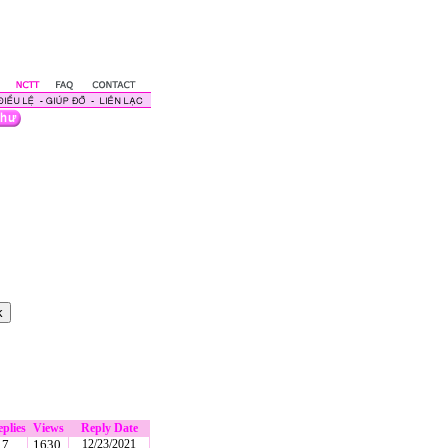
plies
Views
Reply Date
7
1630
12/23/2021