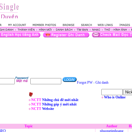
Forgot PW
-
Ghi danh
Who is Online
NCTT
Những chủ đề mới nhất
NCTT
Những góp ý mới nhất
NCTT
Website
Topic
Author
Re
LERO
phuongtimhoang