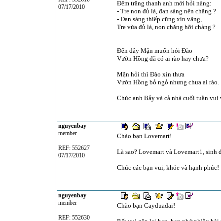
Ðêm trăng thanh anh mới hỏi nàng:
07/17/2010
- Tre non đủ lá, đan sàng nên chăng ?
- Ðan sàng thiếp cũng xin vâng,
Tre vừa đủ lá, non chăng hỡi chàng ?
Đến đây Mận muốn hỏi Đào
Vườn Hồng đã có ai rào hay chưa?
Mận hỏi thì Đào xin thưa
Vườn Hồng bỏ ngỏ nhưng chưa ai rào.
Chúc anh Bảy và cả nhà cuối tuần vui 
nguyenbay
member
Chào bạn Lovemart!
REF: 552627
Là sao? Lovemart và Lovemart1, sinh 
07/17/2010
Chúc các bạn vui, khỏe và hạnh phúc!
nguyenbay
member
Chào bạn Cayduadai!
REF: 552630