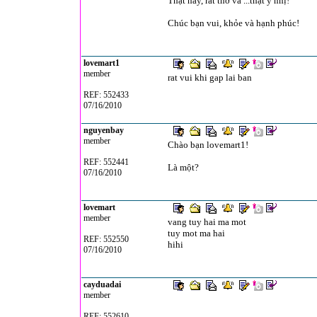
Thật hay, rất thơ và ...thật ý nhị!
Chúc bạn vui, khỏe và hạnh phúc!
lovemart1
member
rat vui khi gap lai ban
REF: 552433
07/16/2010
nguyenbay
member
Chào bạn lovemart1!
REF: 552441
Là một?
07/16/2010
lovemart
member
vang tuy hai ma mot
tuy mot ma hai
REF: 552550
hihi
07/16/2010
cayduadai
member
REF: 552610