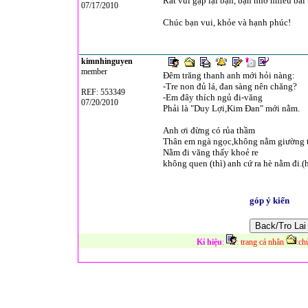
Rất vui gặp lại bạn, bạn nhớ nhiều bài 
07/17/2010
Chúc bạn vui, khỏe và hạnh phúc!
kimnhinguyen
member
Đêm trăng thanh anh mới hỏi nàng:
-Tre non đủ lá, đan sàng nên chăng?
REF: 553349
-Em đây thích ngủ đi-văng
07/20/2010
Phải là "Duy Lợi,Kim Đan" mới nằm.
Anh ơi đừng có rủa thầm
Thân em ngà ngọc,không nằm giường t
Nằm đi văng thấy khoẻ re
không quen (thì) anh cứ ra hè nằm đi.(h
góp ý kiến
Kí hiệu
:
:
trang cá nhân
:
ch