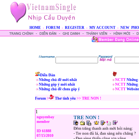
HOME
-
FORUM
-
REGISTER
-
MY ACCOUNT
-
NEW PHO
Diễn Đàn
Những chủ đề mới nhất
NCTT
Những 
Những góp ý mới nhất
NCTT
Những 
Những chủ đề chưa góp ý
NCTT
Website
Forum
>
Thơ tình yêu
>> TRE NON !
1
nguyenbay
TRE NON !
member
Ðêm trăng thanh anh mới hỏi nàng:
ID 61888
- Tre non đủ lá, đan sàng nên chăng ?
07/15/2010
- Ðan sàng thiếp cũng xin vâng,