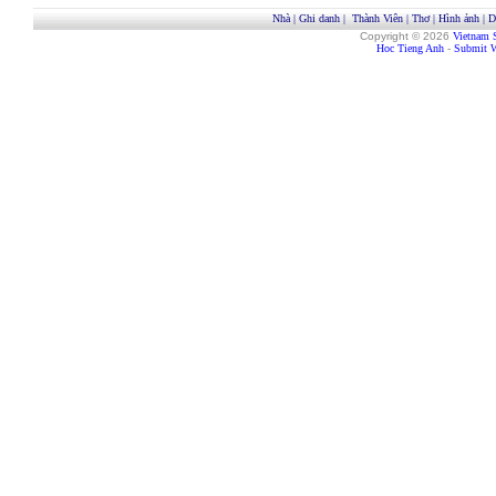
Nhà
|
Ghi danh
|
Thành Viên
|
Thơ
|
Hình ảnh
|
D
Copyright © 2026
Vietnam 
Hoc Tieng Anh
-
Submit W