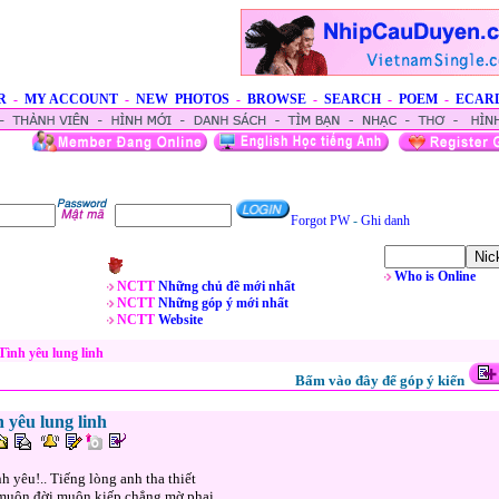
R
-
MY ACCOUNT
-
NEW PHOTOS
-
BROWSE
-
SEARCH
-
POEM
-
ECAR
Forgot PW
-
Ghi danh
Who is Online
NCTT
Những chủ đề mới nhất
NCTT
Những góp ý mới nhất
NCTT
Website
ình yêu lung linh
Bấm vào đây để góp ý kiến
 yêu lung linh
nh yêu!.. Tiếng lòng anh tha thiết
muôn đời muôn kiếp chẳng mờ phai