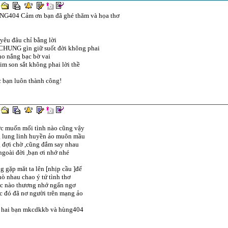
NG404 Cảm ơn bạn đã ghé thăm và họa thơ
yêu đâu chỉ bằng lời
CHUNG gìn giữ suốt đời không phai
ho nắng bạc bờ vai
tim son sắt không phai lời thề
 bạn luôn thành công!
ớc muốn mối tình nào cũng vậy
 lung linh huyền ảo muôn mầu
 đợi chờ ,cũng đắm say nhau
goài đời ,bạn ơi nhớ nhé
 gặp măt ta lên [nhịp cầu ]để
ò nhau chao ý tứ tình thơ
úc nào thương nhớ ngẩn ngơ
c đó đã nơ người trên mạng ảo
 hai bạn mkcdkkb và hùng404