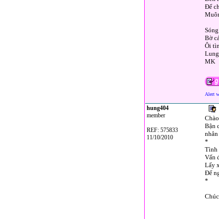
Để c
Muôn
Sóng 
Bờ cá
Ôi tì
Lung 
MK
Alert 
hung404
member
Chào
Bận q
REF: 575833
nhân 
11/10/2010
*
Tình
Vấn đ
Lấy 
Để ng
*
Chúc