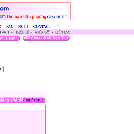
D
-
FAQ
-
NCTT
-
CONTACT