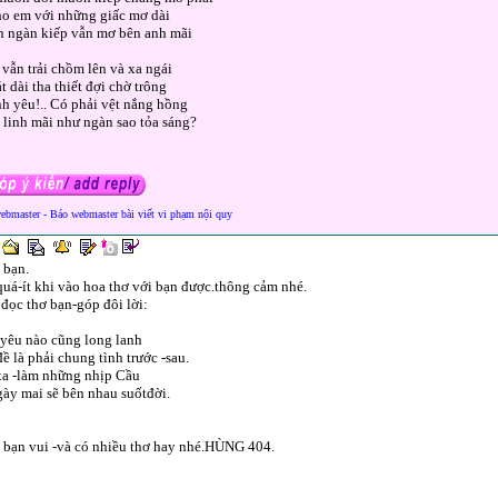
ho em với những giấc mơ dài
 ngàn kiếp vẫn mơ bên anh mãi
vẫn trải chồm lên và xa ngái
t dài tha thiết đợi chờ trông
nh yêu!.. Có phải vệt nắng hồng
linh mãi như ngàn sao tỏa sáng?
webmaster - Báo webmaster bài viết vi phạm nội quy
 bạn.
uá-ít khi vào hoa thơ với bạn được.thông cảm nhé.
đọc thơ bạn-góp đôi lời:
 yêu nào cũng long lanh
ề là phải chung tình trước -sau.
xa -làm những nhịp Cầu
ày mai sẽ bên nhau suốtđời.
 bạn vui -và có nhiều thơ hay nhé.HÙNG 404.