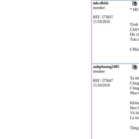
mkcdkkb
member
* HU
REF: 575837
11/10/2010
Tình 
Chữ 
Dù c
Trái 
CHúc
anhphuong2405
member
Ta ư
REF: 575847
Cũng
11/10/2010
Cũng
Như n
Không
Hẹn h
Và l
Là lú
Tặng