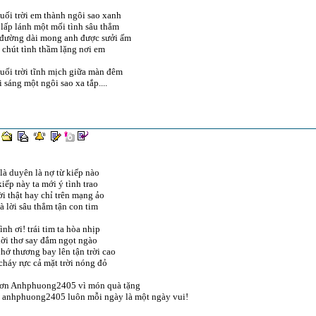
uối trời em thành ngôi sao xanh
lấp lánh một mối tình sâu thẳm
 đường dài mong anh được sưởi ấm
chút tình thầm lặng nơi em
uối trời tĩnh mịch giữa màn đêm
i sáng một ngôi sao xa tắp....
là duyên là nợ từ kiếp nào
iếp này ta mới ý tình trao
i thật hay chỉ trên mạng ảo
à lời sâu thẳm tận con tim
ình ơi! trái tim ta hòa nhịp
ời thơ say đắm ngọt ngào
hớ thương bay lên tận trời cao
háy rực cả mặt trời nóng đỏ
ơn Anhphuong2405 vì món quà tặng
 anhphuong2405 luôn mỗi ngày là một ngày vui!