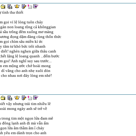
ự tình tha thiết
m gọi ví lệ lòng tuôn chảy
ngàn non loang rộng cả khônggian
lá sầu trông đêm xuống mơ màng
sương đọng dặm đàng cùng thổn thức
m gọi chìm sâu miền kí ức
 tâm tư khó bức trôi nhanh
 diết! nghèn nghẹn giữa thâu canh
hết lặng lệ loang quanh ...đếm bước
m goi! Anh nghĩ suy sau trước...
in em mộng ước chớ hoài mong
 dỉ vãng cho anh nhẹ xuôi dòn
 cho nhau nơi đáy lòng em nhé!
iết vậy nhưng trái tim nhiều lẽ
oài mong ngày anh sẽ trở về
 trong tim một ngọn lửa đam mê
u đông lạnh anh đi mà vẫn ấm
ngọn lửa âm thầm âm ỉ cháy
nh yêu em dành trọn cho anh