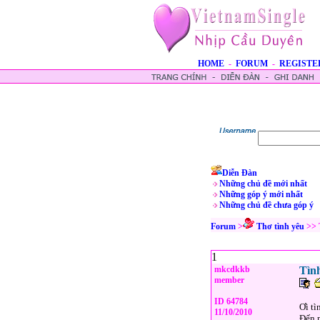
HOME
-
FORUM
-
REGISTE
Diễn Đàn
Những chủ đề mới nhất
Những góp ý mới nhất
Những chủ đề chưa góp ý
Forum
>
Thơ tình yêu
>> T
1
mkcdkkb
Tình
member
ID 64784
Ơi tì
11/10/2010
Đến 