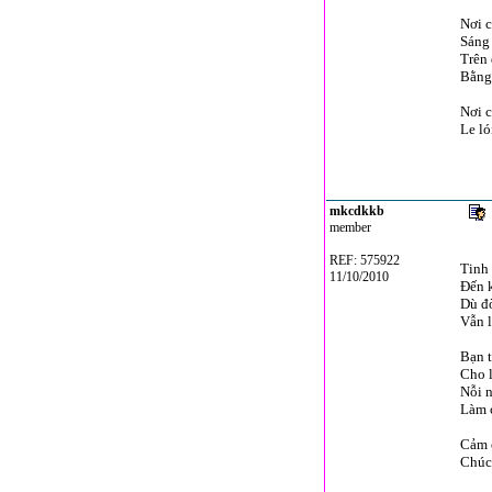
Nơi c
Sáng 
Trên
Bằng 
Nơi c
Le ló
mkcdkkb
member
REF: 575922
Tinh 
11/10/2010
Đến k
Dù đờ
Vẫn l
Bạn t
Cho l
Nỗi n
Làm c
Cảm 
Chúc