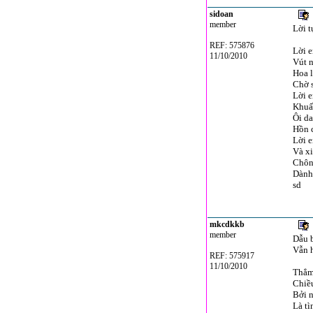
sidoan
member
Lời t
REF: 575876
Lời e
11/10/2010
Vút 
Hoa 
Chờ 
Lời e
Khuấy
Ôi da
Hồn c
Lời e
Và x
Chôn
Dành
sd
mkcdkkb
member
Dẫu b
Vẫn h
REF: 575917
11/10/2010
Thẳm
Chiề
Bởi 
Là tì