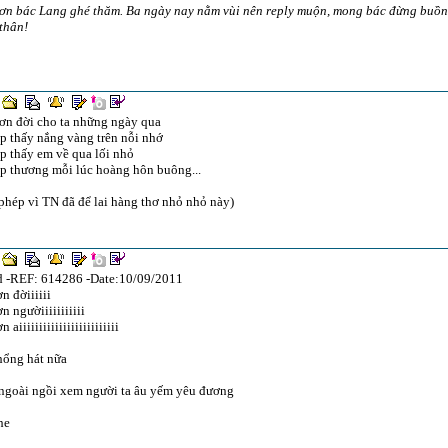
ơn bác Lang ghé thăm. Ba ngày nay nằm vùi nên reply muộn, mong bác đừng buồn.
thân!
ơn đời cho ta những ngày qua
p thấy nắng vàng trên nỗi nhớ
p thấy em về qua lối nhỏ
p thương mỗi lúc hoàng hôn buông...
phép vì TN đã để lai hàng thơ nhỏ nhỏ này)
d -REF: 614286 -Date:10/09/2011
n đờiiiiii
n ngườiiiiiiiiiii
 aiiiiiiiiiiiiiiiiiiiiiiiii
hổng hát nữa
 ngoài ngồi xem người ta âu yếm yêu đương
he