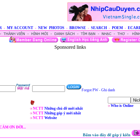
R
-
MY ACCOUNT
-
NEW PHOTOS
-
BROWSE
-
SEARCH
-
POEM
-
ECAR
Sponsored links
Forgot PW
-
Ghi danh
Who is Online
NCTT
Những chủ đề mới nhất
NCTT
Những góp ý mới nhất
NCTT
Website
CẢM ƠN ĐỜI...
Bấm vào đây để góp ý kiến