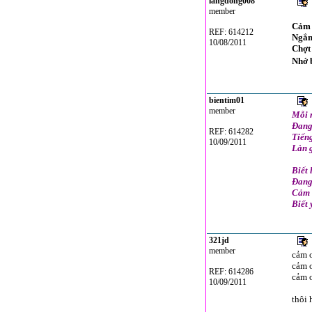
langdong008
member
Cảm 
REF: 614212
Ngắm
10/08/2011
Chợt 
Nhớ b
bientim01
member
Mỗi 
Đang
REF: 614282
Tiếng
10/09/2011
Làn 
Biết
Đang
Cảm 
Biết 
321jd
member
cảm ơ
cảm ơ
REF: 614286
cảm ơ
10/09/2011
thôi h