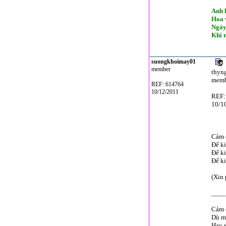
Anh b
Hoa 
Ngày
Khi m
suongkhoimay01
member
thyn
memb
REF: 614764
10/12/2011
REF:
10/1
Cảm 
Để ki
Để ki
Để ki
(Xin 
____
Cảm 
Dù mù
Hay s