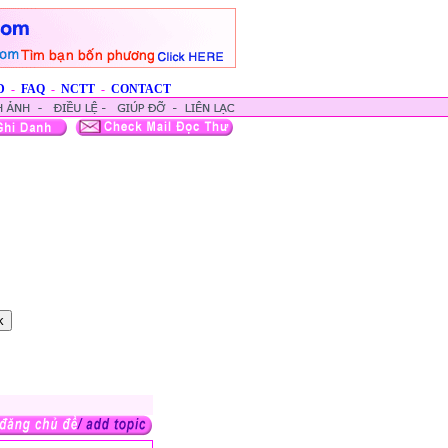
D
-
FAQ
-
NCTT
-
CONTACT