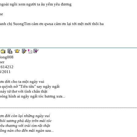
 ngoài ngồi xem người ta âu yếm yêu đương
he
 anh chị SuongTim cảm ơn qwua cảm ơn lại tới mệt mới thôi ha
dong008
er
 614212
8/2011
n dời cho ta một ngày vui
 quỳnh nở "Tiên tửu" say ngây ngất
nảy tứ thơ với tình chân thật
óng hình ai ngây ngất tóc hương xưa...
________________________________________________________________
ơn đời còn lại những ngày vui
hói sương phủ dày trên mái tóc
êu thương với trái tim rất thật
ồng nàn cho đến mãi ngàn sau...