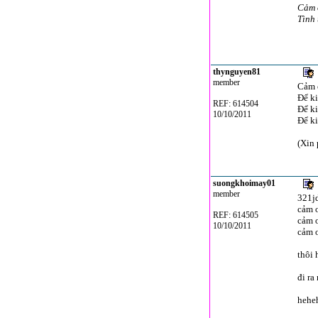
Cảm 
Tình 
thynguyen81
member
Cảm 
Để ki
REF: 614504
Để ki
10/10/2011
Để ki
(Xin 
suongkhoimay01
member
321j
cảm ơ
REF: 614505
cảm ơ
10/10/2011
cảm ơn
thôi 
đi ra
hehe