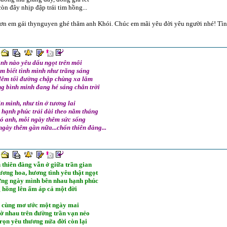
òn đây nhịp đập trái tim hồng...
ơn em gái thynguyen ghé thăm anh Khói. Chúc em mãi yêu đời yêu người nhé! Tìn
ình nào yêu dấu ngọt trên môi
m biết tình mình như trăng sáng
đêm tối đường chập chùng xa lắm
g bình minh đang hé sáng chân trời
n mình, như tin ở tương lai
 hạnh phúc trải dài theo năm tháng
có anh, mỗi ngày thêm sức sống
gày thêm gần nữa...chốn thiên đàng...
 thiên đàng vẫn ở giữa trần gian
ương hoa, hương tình yêu thật ngọt
ừng ngày mình bên nhau hạnh phúc
 hồng lên ấm áp cả một đời
ẽ cùng mơ ước một ngày mai
hờ nhau trên đường trần vạn nẻo
rọn yêu thương nửa đời còn lại