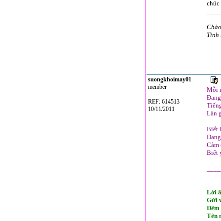
chúc 
____
Chào 
Tình 
suongkhoimay01
member
Mỗi 
Đang 
REF: 614513
Tiếng
10/11/2011
Làn g
Biết
Đang
Cảm 
Biết 
____
Lời â
Gửi 
Đêm 
Tên n