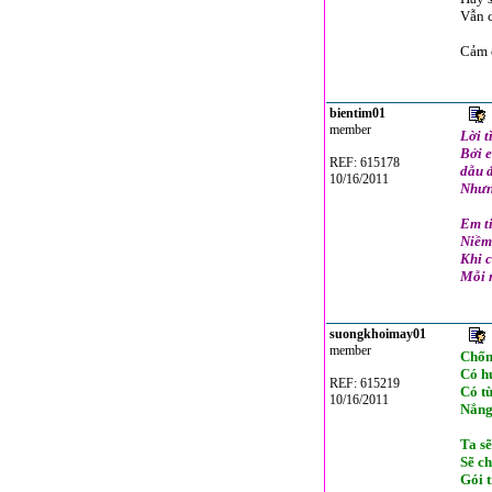
Vẫn c
Cảm 
bientim01
member
Lời t
Bởi e
REF: 615178
dẫu 
10/16/2011
Nhưn
Em ti
Niềm
Khi 
Mỗi n
suongkhoimay01
member
Chốn
Có h
REF: 615219
Có t
10/16/2011
Nắng
Ta s
Sẽ c
Gói t