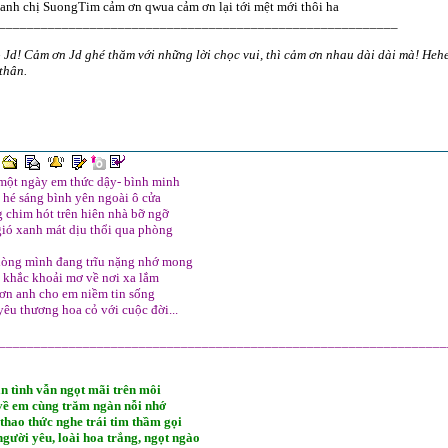
anh chị SuongTim cảm ơn qwua cảm ơn lại tới mệt mới thôi ha
_________________________________________________________
Jd! Cảm ơn Jd ghé thăm với những lời chọc vui, thì cảm ơn nhau dài dài mà! Heh
thân.
một ngày em thức dậy- bình minh
hé sáng bình yên ngoài ô cửa
 chim hót trên hiên nhà bỡ ngỡ
ió xanh mát dịu thổi qua phòng
 lòng mình đang trĩu nặng nhớ mong
 khắc khoải mơ về nơi xa lắm
ơn anh cho em niềm tin sống
yêu thương hoa cỏ với cuộc đời...
________________________________________________________________
n tình vẫn ngọt mãi trên môi
về em cùng trăm ngàn nỗi nhớ
thao thức nghe trái tim thầm gọi
gười yêu, loài hoa trắng, ngọt ngào