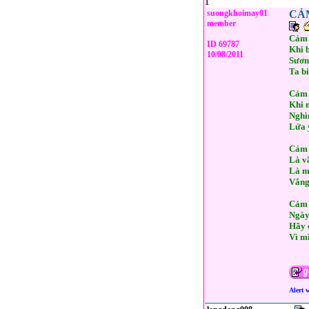
1
suongkhoimay01
CẢM
member
Cảm 
ID 69787
Khi b
10/08/2011
Sươn
Ta b
Cảm 
Khi 
Nghì
Lửa 
Cảm 
Là vầ
Là m
Vắng 
Cảm 
Ngày
Hãy 
Vì m
Alert 