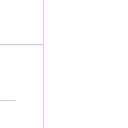
________