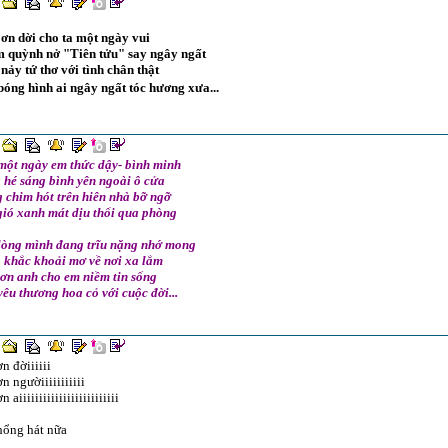
ơn dời cho ta một ngày vui
 quỳnh nở "Tiên tửu" say ngây ngất
nảy tứ thơ với tình chân thật
óng hình ai ngây ngất tóc hương xưa...
một ngày em thức dậy- bình minh
 hé sáng bình yên ngoài ô cửa
 chim hót trên hiên nhà bỡ ngỡ
gió xanh mát dịu thổi qua phòng
 lòng mình đang trĩu nặng nhớ mong
 khắc khoải mơ về nơi xa lắm
ơn anh cho em niềm tin sống
yêu thương hoa cỏ với cuộc đời...
n đờiiiiii
n ngườiiiiiiiiiii
n aiiiiiiiiiiiiiiiiiiiiiiiii
ổng hát nữa