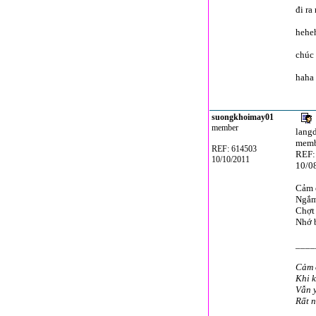
đi ra
hehe
chúc
haha
suongkhoimay01
member
lang
memb
REF: 614503
REF:
10/10/2011
10/0
Cảm ơ
Ngắm
Chợt 
Nhớ b
____
Cảm 
Khi k
Vẫn y
Rất n