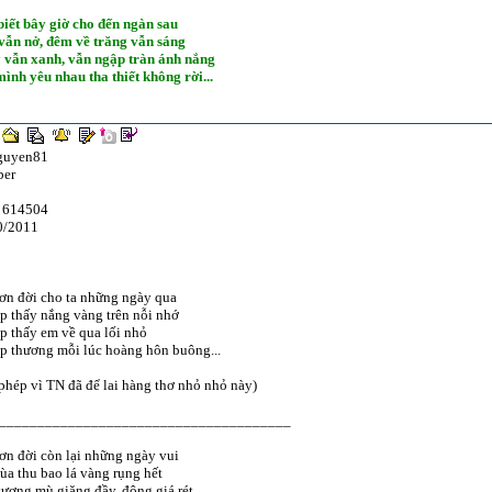
iết bây giờ cho đến ngàn sau
vẫn nở, đêm về trăng vẫn sáng
 vẫn xanh, vẫn ngập tràn ánh nắng
ình yêu nhau tha thiết không rời...
guyen81
er
 614504
0/2011
ơn đời cho ta những ngày qua
p thấy nắng vàng trên nỗi nhớ
p thấy em về qua lối nhỏ
p thương mỗi lúc hoàng hôn buông...
phép vì TN đã để lai hàng thơ nhỏ nhỏ này)
______________________________________
ơn đời còn lại những ngày vui
a thu bao lá vàng rụng hết
ương mù giăng đầy, đông giá rét