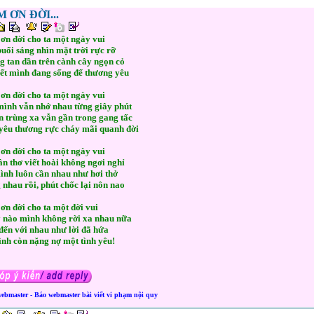
 ƠN ĐỜI...
ơn đời cho ta một ngày vui
uổi sáng nhìn mặt trời rực rỡ
g tan dần trên cành cây ngọn cỏ
iết mình đang sống để thương yêu
ơn đời cho ta một ngày vui
mình vẫn nhớ nhau từng giây phút
n trùng xa vẫn gần trong gang tấc
yêu thương rực cháy mãi quanh đời
ơn đời cho ta một ngày vui
n thơ viết hoài không ngơi nghỉ
ình luôn cần nhau như hơi thở
nhau rồi, phút chốc lại nôn nao
ơn đời cho ta một đời vui
 nào mình không rời xa nhau nữa
đến với nhau như lời đã hứa
ình còn nặng nợ một tình yêu!
webmaster - Báo webmaster bài viết vi phạm nội quy