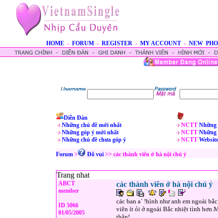
HOME
-
FORUM
-
REGISTER
-
MY ACCOUNT
-
NEW PHO
Diễn Đàn
Những chủ đề mới nhất
NCTT
Những 
Những góp ý mới nhất
NCTT
Những 
Những chủ đề chưa góp ý
NCTT
Websit
Forum
>
Ðố vui
>> các thành viên ở hà nội chú ý
Trang nhat
ABCT
các thành viên ở hà nội chú ý
member
các ban a` !hình như anh em ngoài bắ
ID 5066
viên ít ỏi ở ngoài Bắc nhiệt tình hơn.
01/05/2005
thân!