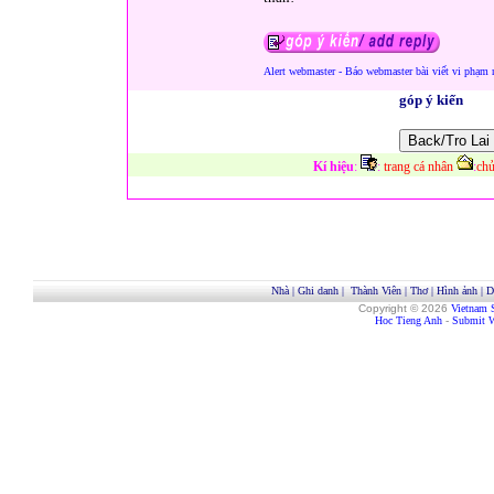
Alert webmaster - Báo webmaster bài viết vi phạm 
góp ý kiến
Kí hiệu
:
:
trang cá nhân
:
chủ
Nhà
|
Ghi danh
|
Thành Viên
|
Thơ
|
Hình ảnh
|
D
Copyright © 2026
Vietnam 
Hoc Tieng Anh
-
Submit W