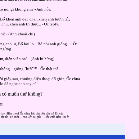
có nói gì không em? - Anh hỏi.
 Bố khen anh đẹp chai, khen anh tươm tất,
 chu, khen anh trí thức... - Ốc reply.
ihi! - (Anh khoái chí).
ng anh ui, Bố hơi lo... Bố nói anh giống... - Ốc
 ngừng.
em, diễn viên hả? - (Anh hí hửng).
không... giống "hifi"!!! - Ốc thật thà.
ời giây sau, chuông điện thoại đổ giòn, Ốc chưa
lo đã nghe anh cay cú:
 có muốn thử không?
!!!
 hay, điện thoại Ốc cũng hết pin nên câu trả lời của
. tít tít. Tít mãi... cho đến bi giờ... Dóc chết liền lun á!