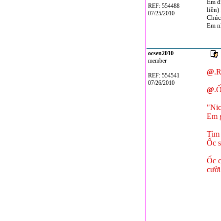
Em đi
REF: 554488
liền)
07/25/2010
Chúc
Em n
ocsen2010
member
@
.R
REF: 554541
07/26/2010
@
.Ố
"Nic
Em g
Tìm 
Ốc s
Ốc c
cười 