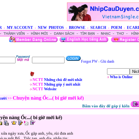
R
-
MY ACCOUNT
-
NEW PHOTOS
-
BROWSE
-
SEARCH
-
POEM
-
ECAR
Forgot PW
-
Ghi danh
Who is Online
NCTT
Những chủ đề mới nhất
NCTT
Những góp ý mới nhất
NCTT
Website
Chuyện nàng Ốc...( bi giờ mới kể)
 cười
>>
Bấm vào đây để góp ý kiến
ện nàng Ốc...( bi giờ mới kể)
xửa ngày xưa, Ốc gặp anh, yêu, rùi đưa anh
hà ra mắt Bố... Tiệc tan, anh dìa, nhắn tin: