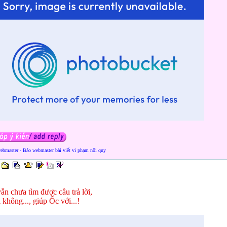
webmaster - Báo webmaster bài viết vi phạm nội quy
ẫn chưa tìm được câu trả lời,
i không..., giúp Ốc với...!