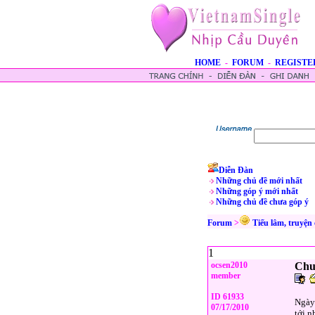
HOME
-
FORUM
-
REGISTE
Diễn Đàn
Những chủ đề mới nhất
Những góp ý mới nhất
Những chủ đề chưa góp ý
Forum
>
Tiếu lâm, truyện
1
ocsen2010
Chuy
member
ID 61933
Ngày 
07/17/2010
tới n