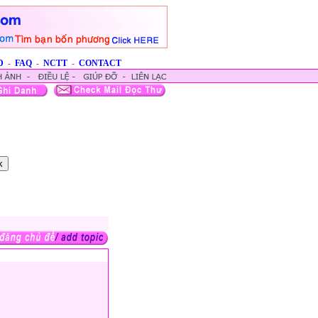
D
-
FAQ
-
NCTT
-
CONTACT