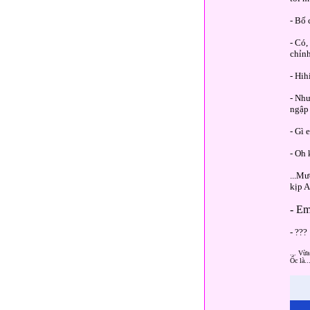
- Bố 
- Có,
chỉnh
- Hih
- Như
ngập
- Gì 
- Oh 
...Mư
kịp A
- Em
- ??? 
... Vừa
Ốc là..