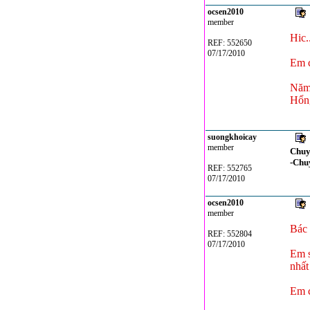
ocsen2010
member
Hic.
REF: 552650
07/17/2010
Em 
Năm 
Hổng
suongkhoicay
member
Chuyệ
-Chu
REF: 552765
07/17/2010
ocsen2010
member
Bác 
REF: 552804
07/17/2010
Em s
nhất 
Em c