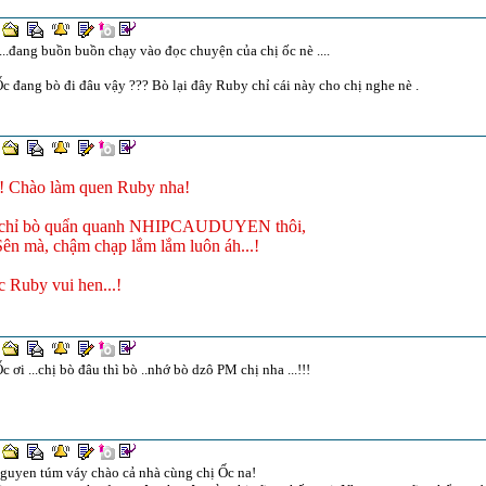
....đang buồn buồn chạy vào đọc chuyện của chị ốc nè ....
c đang bò đi đâu vậy ??? Bò lại đây Ruby chỉ cái này cho chị nghe nè .
.! Chào làm quen Ruby nha!
 chỉ bò quẩn quanh NHIPCAUDUYEN thôi,
ên mà, chậm chạp lắm lắm luôn áh...!
 Ruby vui hen...!
c ơi ...chị bò đâu thì bò ..nhớ bò dzô PM chị nha ...!!!
guyen túm váy chào cả nhà cùng chị Ốc na!