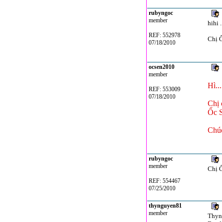
rubyngoc
member
hihi 
REF: 552978
Chị Ố
07/18/2010
ocsen2010
member
Hì..
REF: 553009
07/18/2010
Chị
Ốc S
Chúc
rubyngoc
member
Chị Ố
REF: 554467
07/25/2010
thynguyen81
member
Thyn