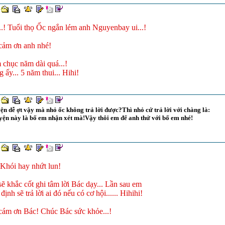
..! Tuổi thọ Ốc ngắn lém anh Nguyenbay ui...!
cảm ơn anh nhé!
chục năm dài quá...!
 ấy... 5 năm thui... Hihi!
n dễ ợt vậy mà nhỏ ốc không trả lời được?Thì nhỏ cứ trả lời với chàng là:
yện này là bố em nhận xét mà!Vậy thôi em để anh thử với bố em nhé!
Khói hay nhứt lun!
ẽ khắc cốt ghi tâm lời Bác dạy... Lần sau em
định sẽ trả lời ai đó nếu có cơ hội...... Hihihi!
ám ơn Bác! Chúc Bác sức khỏe...!