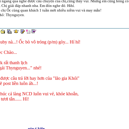
 ngang qua nghe được câu chuyện của chị,cũng thấy vui. Nhưng em cũng hổng có câu
 . Chị giải đáp nhanh nha. Em đón nghe đó. Hihí.
 chị Ốc cùng quan khách 1 tuần mới nhiều niềm vui và may mắn!
hỏ: Thynguyen.
uby nà...! Ốc bò vô trỏng (p/m) gòy... Hí hí!
c Chào...
k rất thanh lịch
ái Thynguyen..." nhé!
được câu trả lời hay hơn của "lão gia Khói"
ẽ post liền luôn áh...!
húc cả làng NCD luôn vui vẻ, khỏe khoắn,
tươi tắn...... Hì!
góp ý kiến