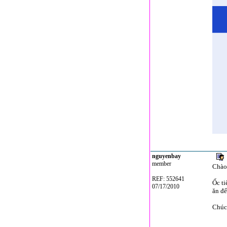
nguyenbay
member
Chào
REF: 552641
Ốc ti
07/17/2010
ăn để
Chúc