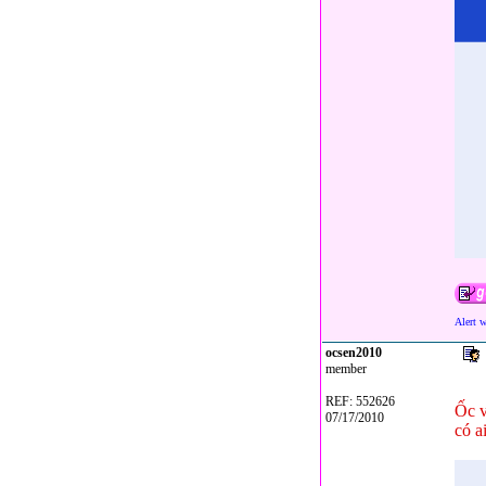
Alert 
ocsen2010
member
REF: 552626
Ốc v
07/17/2010
có a