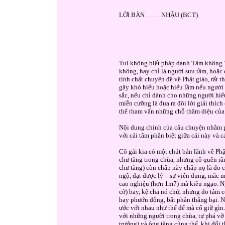
LỜI BÀN . . . . . NHẬU (BCT)
Tui không biết pháp danh Tâm không Vĩ
không, hay chỉ là người sưu tầm, hoặc
tính chất chuyên đề về Phật giáo, rất 
gây khó hiểu hoặc hiểu lầm nếu người 
sắc, nếu chỉ dành cho những người hiểu
miễn cưỡng là đưa ra đôi lời giải thích
thể tham vấn những chỗ thâm diệu của
Nội dung chính của câu chuyện nhằm ph
với cái tâm phân biệt giữa cái này và c
Cô gái kia có một chút bản lãnh về Ph
chư tăng trong chùa, nhưng cô quên rằ
chư tăng) còn chấp này chấp nọ là do 
ngộ, đạt được lý – sự viên dung, mắc m
cao nghiệu (hơn 1m7) mà kiêu ngạo. N
cờ) bay, kệ cha nó chứ, nhưng do tâm 
hay phướn động, bất phân thắng bại. N
ước với nhau như thế để mà cố giữ gìn.
với những người trong chùa, tự phá vỡ
trưởng) và ông tăng cũng thế, khi đối t