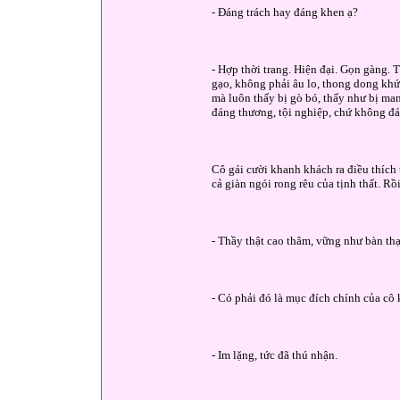
- Đáng trách hay đáng khen ạ?
- Hợp thời trang. Hiện đại. Gọn gàng.
gạo, không phải âu lo, thong dong khứ
mà luôn thấy bị gò bó, thấy như bị man
đáng thương, tội nghiệp, chứ không đá
Cô gái cười khanh khách ra điều thích t
cả giàn ngói rong rêu của tịnh thất. Rồi
- Thầy thật cao thâm, vững như bàn th
- Có phải đó là mục đích chính của cô
- Im lặng, tức đã thú nhận.