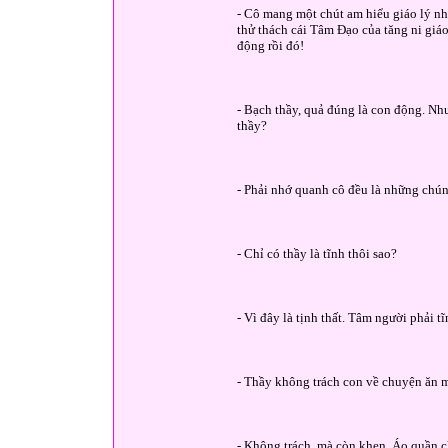
- Cô mang một chút am hiểu giáo lý nh
thử thách cái Tâm Đạo của tăng ni giáo
động rồi đó!
- Bạch thầy, quả đúng là con động. N
thầy?
- Phải nhớ quanh cô đều là những chúng
- Chỉ có thầy là tĩnh thôi sao?
- Vì đây là tịnh thất. Tâm người phải tĩ
- Thầy không trách con về chuyện ăn m
- Không trách, mà còn khen. Áo quần ch