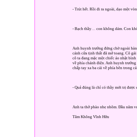
- Trút hết. Rồi đi ra ngoài, dạo một v
- Bạch thầy… con không dám. Con khôn
Anh huynh trưởng đứng chờ ngoài hành 
cánh cửa tịnh thất đã mở toang. Cô gái 
cô ta đang mặc một chiếc áo nhật bình
về phía chánh điện. Anh huynh trưởng l
chấp tay xa ba cái về phía bên trong cá
- Quả đúng là chỉ có thầy mới trị được
Anh ta thở phào nhẹ nhõm. Đầu năm vui
Tâm Không Vĩnh Hữu