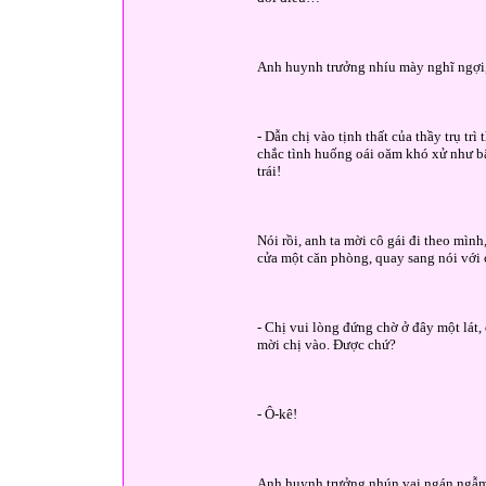
Anh huynh trưởng nhíu mày nghĩ ngợi, 
- Dẫn chị vào tịnh thất của thầy trụ trì
chắc tình huống oái oăm khó xử như bâ
trái!
Nói rồi, anh ta mời cô gái đi theo mìn
cửa một căn phòng, quay sang nói với 
- Chị vui lòng đứng chờ ở đây một lát, 
mời chị vào. Được chứ?
- Ô-kê!
Anh huynh trưởng nhún vai ngán ngẫm, 