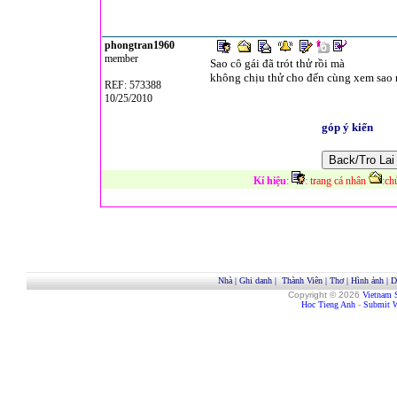
phongtran1960
member
Sao cô gái đã trót thử rồi mà
không chịu thử cho đến cùng xem sao 
REF: 573388
10/25/2010
góp ý kiến
Kí hiệu
:
:
trang cá nhân
:
ch
Nhà
|
Ghi danh
|
Thành Viên
|
Thơ
|
Hình ảnh
|
D
Copyright © 2026
Vietnam 
Hoc Tieng Anh
-
Submit W