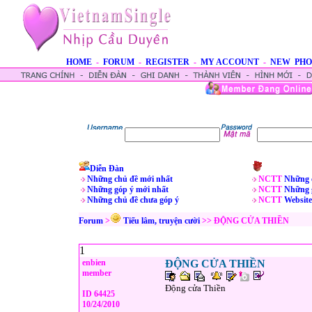
HOME
-
FORUM
-
REGISTER
-
MY ACCOUNT
-
NEW PHO
Diễn Đàn
Những chủ đề mới nhất
NCTT
Những 
Những góp ý mới nhất
NCTT
Những 
Những chủ đề chưa góp ý
NCTT
Website
Forum
>
Tiếu lâm, truyện cười
>> ĐỘNG CỬA THIỀN
1
enbien
ĐỘNG CỬA THIỀN
member
Động cửa Thiền
ID 64425
10/24/2010