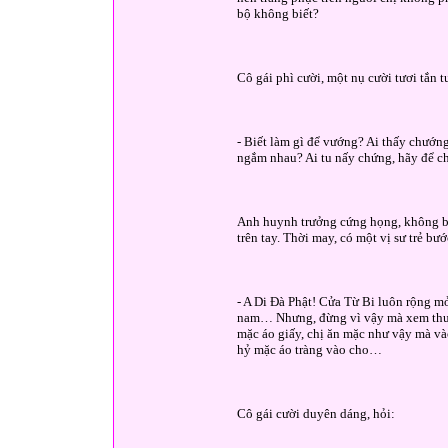
bộ không biết?
Cô gái phì cười, một nụ cười tươi tắn t
- Biết làm gì để vướng? Ai thấy chướng
ngắm nhau? Ai tu nấy chứng, hãy để ch
Anh huynh trưởng cứng họng, không biế
trên tay. Thời may, có một vị sư trẻ bướ
- A Di Đà Phật! Cửa Từ Bi luôn rộng m
nam… Nhưng, đừng vì vậy mà xem thường
mặc áo giấy, chị ăn mặc như vậy mà v
hỷ mặc áo tràng vào cho…
Cô gái cười duyên dáng, hỏi: