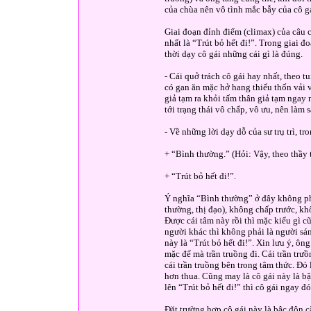
của chùa nên vô tình mắc bẫy của cô g
Giai đoạn đỉnh điểm (climax) của câu ch
nhất là “Trút bỏ hết đi!”. Trong giai đo
thời dạy cô gái những cái gì là đúng.
- Cái quở trách cô gái hay nhất, theo t
có gan ăn mặc hở hang thiếu thốn vải v
giả tạm ra khỏi tấm thân giả tạm ngay 
tới trạng thái vô chấp, vô ưu, nên làm 
- Về những lời dạy dỗ của sư trụ trì, tr
+ “Bình thường.” (Hỏi: Vậy, theo thầy 
+ “Trút bỏ hết đi!”.
Ý nghĩa “Bình thường” ở đây không phả
thường, thị đạo), không chấp trước, khô
Được cái tâm này rồi thì mặc kiểu gì
người khác thì không phải là người sán
này là “Trút bỏ hết đi!”. Xin lưu ý, ôn
mặc để mà trần truồng đi. Cái trần trưồ
cái trần truồng bên trong tâm thức. Đó 
hơn thua. Cũng may là cô gái này là bậc
lên “Trút bỏ hết đi!” thì cô gái ngay đ
Đặt trường hợp cô gái này là bậc độn că