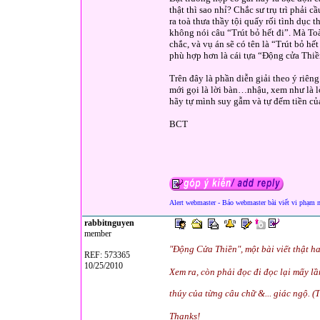
thật thì sao nhỉ? Chắc sư trụ trì phải 
ra toà thưa thầy tội quấy rối tình dục 
không nói câu “Trút bỏ hết đi”. Mà Toà
chắc, và vụ án sẽ có tên là “Trút bỏ hết
phù hợp hơn là cái tựa “Động cửa Thiề
Trên đây là phần diễn giải theo ý riêng
mới gọi là lời bàn…nhậu, xem như là l
hãy tự mình suy gẫm và tự đếm tiền củ
BCT
Alert webmaster - Báo webmaster bài viết vi phạm 
rabbitnguyen
member
"Động Cửa Thiền", một bài viết thật hay
REF: 573365
10/25/2010
Xem ra, còn phải đọc đi đọc lại mấy l
thúy của từng câu chữ &... giác ngộ. (T
Thanks!