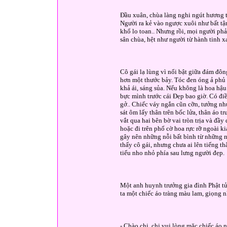
Đầu xuân, chùa làng nghi ngút hương t
Người ra kẻ vào ngược xuôi như bất tậ
khổ lo toan.. Nhưng rồi, mọi người phả
sân chùa, hệt như người từ hành tinh x
Cô gái lạ lùng vì nổi bật giữa đám đôn
hơn một thước bảy. Tóc đen óng ả phủ
khả ái, sáng sủa. Nếu không là hoa hậu
bực mình trước cái Đẹp bao giờ. Có điề
gở.. Chiếc váy ngắn cũn cỡn, tưởng nh
sát ôm lấy thân trên bốc lửa, thân áo 
vắt qua hai bên bờ vai tròn trịa và đầ
hoặc đi trên phố cờ hoa rực rỡ ngoài k
gây nên những nỗi bất bình từ những n
thấy cô gái, nhưng chưa ai lên tiếng t
tiếu nho nhỏ phía sau lưng người đẹp.
Một anh huynh trưởng gia đình Phật tử 
ta một chiếc áo tràng màu lam, giọng 
- Chào chị, chị vui lòng mặc chiếc áo n