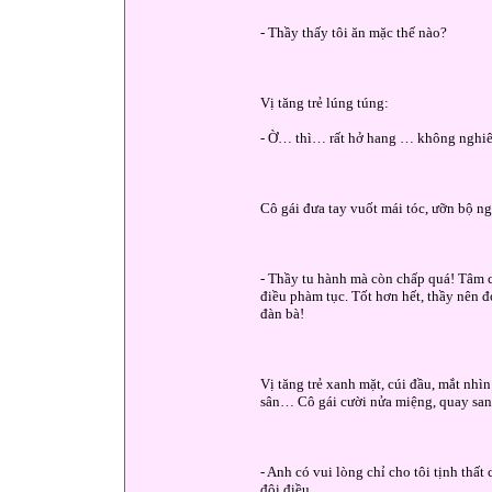
- Thầy thấy tôi ăn mặc thế nào?
Vị tăng trẻ lúng túng:
- Ờ… thì… rất hở hang … không ngh
Cô gái đưa tay vuốt mái tóc, ưỡn bộ ng
- Thầy tu hành mà còn chấp quá! Tâm c
điều phàm tục. Tốt hơn hết, thầy nên đ
đàn bà!
Vị tăng trẻ xanh mặt, cúi đầu, mắt nh
sân… Cô gái cười nửa miệng, quay san
- Anh có vui lòng chỉ cho tôi tịnh thất
đôi điều…