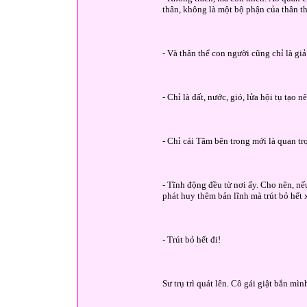
thân, không là một bộ phận của thân 
- Và thân thể con người cũng chỉ là g
- Chỉ là đất, nước, gió, lửa hội tụ tạo
- Chỉ cái Tâm bên trong mới là quan tr
- Tĩnh động đều từ nơi ấy. Cho nên, nế
phát huy thêm bản lĩnh mà trút bỏ hết 
- Trút bỏ hết đi!
Sư trụ trì quát lên. Cô gái giật bắn mì