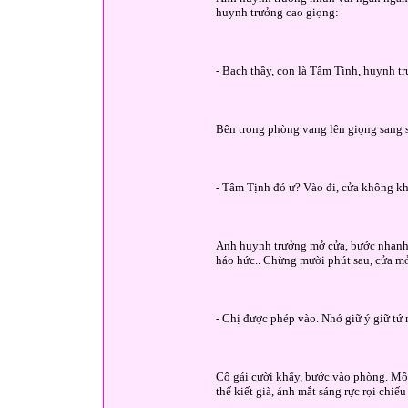
huynh trưởng cao giọng:
- Bạch thầy, con là Tâm Tịnh, huynh trư
Bên trong phòng vang lên giọng sang 
- Tâm Tịnh đó ư? Vào đi, cửa không k
Anh huynh trưởng mở cửa, bước nhanh v
háo hức.. Chừng mười phút sau, cửa mở
- Chị được phép vào. Nhớ giữ ý giữ tứ 
Cô gái cười khẩy, bước vào phòng. Một
thế kiết già, ánh mắt sáng rực rọi chiế