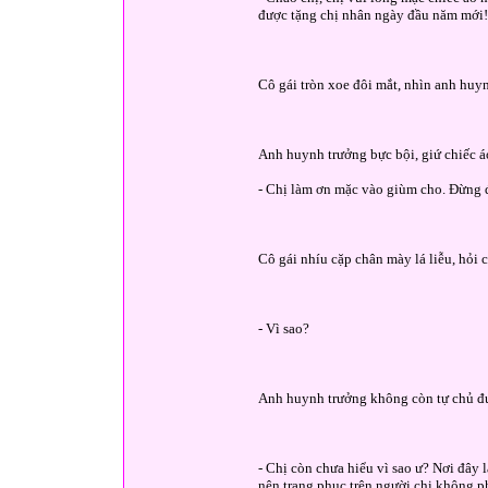
được tặng chị nhân ngày đầu năm mới!
Cô gái tròn xoe đôi mắt, nhìn anh huyn
Anh huynh trưởng bực bội, giứ chiếc áo
- Chị làm ơn mặc vào giùm cho. Đừng 
Cô gái nhíu cặp chân mày lá liễu, hỏi c
- Vì sao?
Anh huynh trưởng không còn tự chủ đư
- Chị còn chưa hiểu vì sao ư? Nơi đây
nên trang phục trên người chị không ph