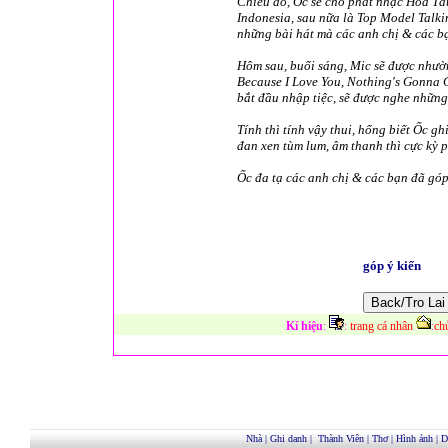
Chiều đó, Ốc sẽ cho phát nhạc Hòa Tấu 
Indonesia, sau nữa là Top Model Talkin
những bài hát mà các anh chị & các bạ
Hôm sau, buổi sáng, Mic sẽ được nhườ
Because I Love You, Nothing's Gonna C
bắt đầu nhập tiệc, sẽ được nghe những
Tính thì tính vậy thui, hổng biết Ốc g
đan xen tùm lum, âm thanh thì cực kỳ ph
Ốc đa tạ các anh chị & các bạn đã góp
góp ý kiến
Kí hiệu
:
:
trang cá nhân
:
ch
Nhà
|
Ghi danh
|
Thành Viên
|
Thơ
|
Hình ảnh
|
D