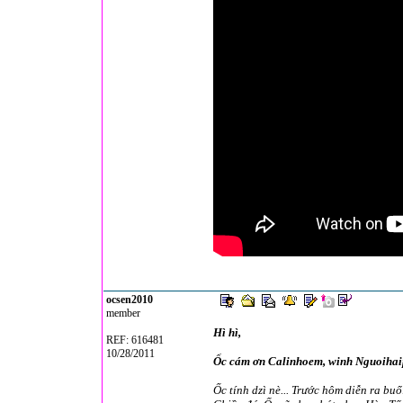
ocsen2010
member
Hì hì,
REF: 616481
10/28/2011
Ốc cám ơn Calinhoem, winh Nguoihaip
Ốc tính dzì nè... Trước hôm diễn ra buổ