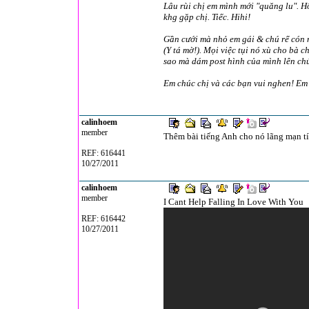
Lâu rùi chị em mình mới "quăng lu". Hô
khg gặp chị. Tiếc. Hihi!
Gần cưới mà nhỏ em gái & chú rể cón mả
(Y tá mờ!). Mọi việc tụi nó xù cho bà ch
sao mà dám post hình của mình lên chứ
Em chúc chị và các bạn vui nghen! Em
calinhoem
member
Thêm bài tiếng Anh cho nó lãng mạ
REF: 616441
10/27/2011
calinhoem
member
I Cant Help Falling In Love With You
REF: 616442
10/27/2011