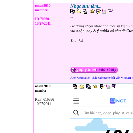
1
ocsen2010
Nhạc sưu tầm...
member
...
ID 70060
10/27/2011
Ốc đang chọn nhạc cho một sự kiện - n
vui nhộn, hay & ý nghĩa có chủ đề
Cướ
Thanks!
Alert webmaster - Báo webmaster bài viết vi phạm 
ocsen2010
member
REF: 616386
10/27/2011