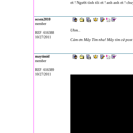
ơi ! Người tình tôi ơi ! anh anh ơi ! c
ocsen2010
member
Uhm...
REF: 616388
10/27/2011
Cám ơn Mây Tím nha! Mây tím cứ post t
maytimid
member
REF: 616389
10/27/2011