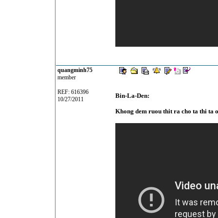
quangminh75
member
REF: 616396
Bin-La-Den:
10/27/2011
Khong dem ruou thit ra cho ta thi ta o