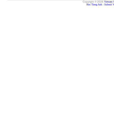
Copyright © 2026
Vietnam 
Hoc Tieng Anh
-
Submit W