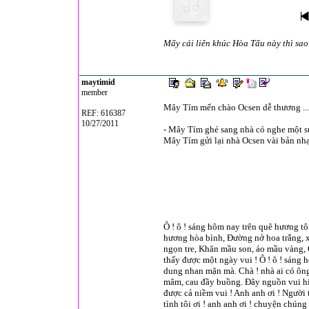
Mấy cái liên khúc Hòa Tấu này thì sao 
maytimid
member
Mây Tím mến chào Ocsen dễ thương ...
REF: 616387
10/27/2011
- Mây Tím ghé sang nhà có nghe một sự
Mây Tím gửi lại nhà Ocsen vài bản nhạc
Ô ! ô ! sáng hôm nay trên quê hương t
hương hòa bình, Đường nở hoa trắng, 
ngọn tre, Khăn mầu son, áo mầu vàng, 
thấy được một ngày vui ! Ô ! ô ! sáng
dung nhan mặn mà. Chà ! nhà ai có ông 
mâm, cau đầy buồng. Đây nguồn vui hi
được cả niềm vui ! Anh anh ơi ! Người t
tình tôi ơi ! anh anh ơi ! chuyện chún