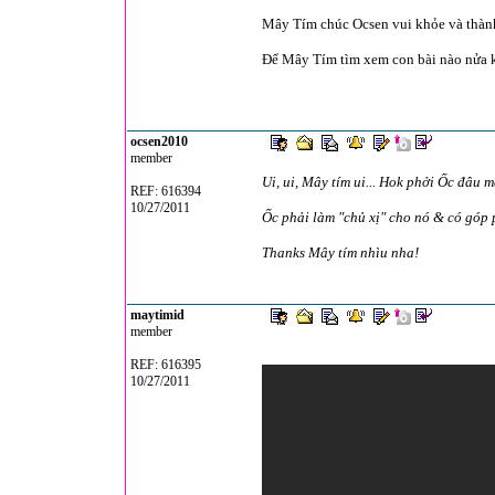
Mây Tím chúc Ocsen vui khỏe và thành 
Để Mây Tím tìm xem con bài nào nửa kh
ocsen2010
member
Ui, ui, Mây tím ui... Hok phởi Ốc đâu m
REF: 616394
10/27/2011
Ốc phải làm "chủ xị" cho nó & có góp 
Thanks Mây tím nhìu nha!
maytimid
member
REF: 616395
10/27/2011