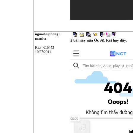
nguoihaiphong1
member
2 bài này nữa Ốc ơi!. Rất hay đấy.
REF: 616443
10/27/2011