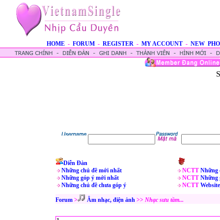
HOME
-
FORUM
-
REGISTER
-
MY ACCOUNT
-
NEW PHO
S
Diễn Đàn
Những chủ đề mới nhất
NCTT
Những 
Những góp ý mới nhất
NCTT
Những 
Những chủ đề chưa góp ý
NCTT
Website
Forum
>
Âm nhạc, điện ảnh
>>
Nhạc sưu tầm...