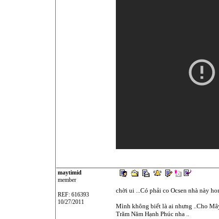
maytimid
member
chời ui ...Có phải co Ocsen nhà này hon
REF: 616393
10/27/2011
Mình không biết là ai nhưng ..Cho Mây
Trăm Năm Hạnh Phúc nha ..