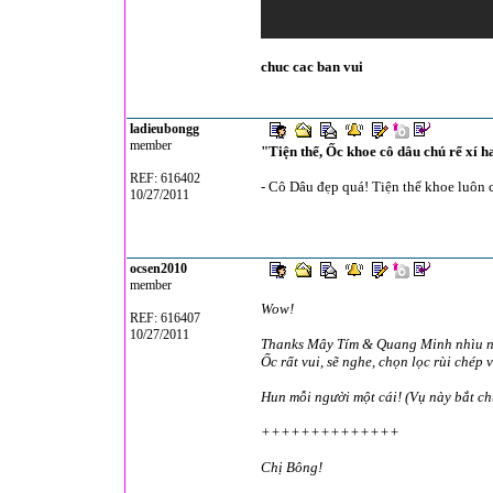
chuc cac ban vui
ladieubongg
member
"Tiện thể, Ốc khoe cô dâu chú rể xí ha
REF: 616402
- Cô Dâu đẹp quá! Tiện thể khoe luôn 
10/27/2011
ocsen2010
member
Wow!
REF: 616407
10/27/2011
Thanks Mây Tím & Quang Minh nhìu nh
Ốc rất vui, sẽ nghe, chọn lọc rùi chép
Hun mỗi người một cái! (Vụ này bắt ch
++++++++++++++
Chị Bông!