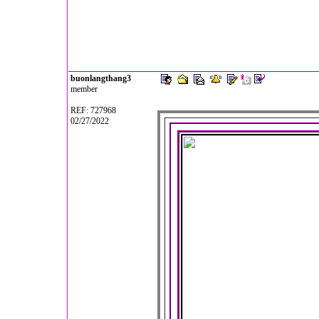
buonlangthang3
member
REF: 727968
02/27/2022