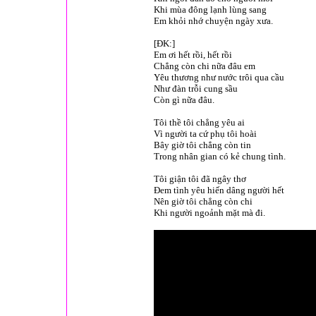
Khi mùa đông lạnh lùng sang
Em khỏi nhớ chuyện ngày xưa.
[ĐK:]
Em ơi hết rồi, hết rồi
Chẳng còn chi nữa đâu em
Yêu thương như nước trôi qua cầu
Như đàn trỗi cung sầu
Còn gì nữa đâu.
Tôi thề tôi chẳng yêu ai
Vì người ta cứ phụ tôi hoài
Bây giờ tôi chẳng còn tin
Trong nhân gian có kẻ chung tình.
Tôi giận tôi đã ngây thơ
Đem tình yêu hiến dâng người hết
Nên giờ tôi chẳng còn chi
Khi người ngoảnh mặt mà đi.