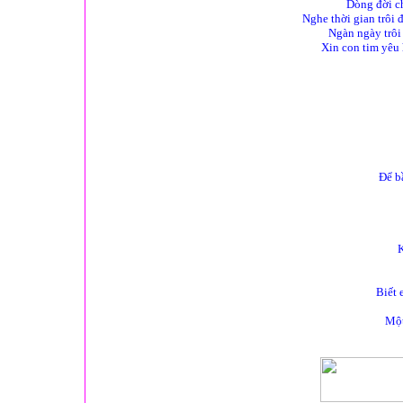
Dòng đời ch
Nghe thời gian trôi 
Ngàn ngày trôi
Xin con tim yêu 
Để b
K
Biết 
Một