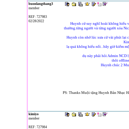
buonlangthang3
member
REF: 727983
02/28/2022
Huynh cứ suy nghĩ hoài không hiểu v
thường.từng người và từng người xóa Nic
Huynh còn nhớ lúc xưa cứ vài phút lại 
Kim
lạ quá không hiểu nổi...bây giờ kiếm m
dụ này phải hỏi Admin NCD lỳ
thôi offli
Huynh chúc 2 Muội
PS: Thanks Muội tặng Huynh Bản Nhạc Hạ
kimiyo
member
REF: 727984