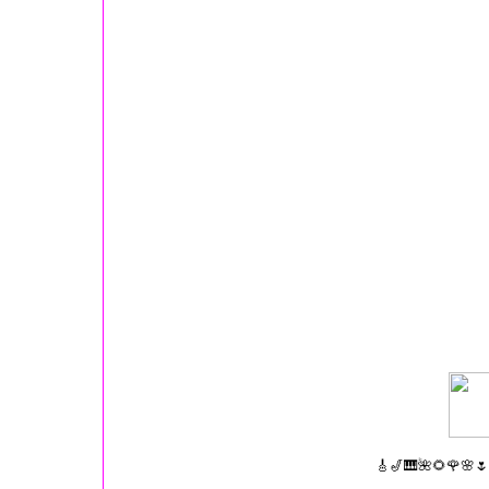
🎸🎷🎹🌺🌻🌹🌸🌷