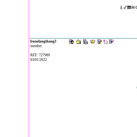
🎸🎷🎹🌺
buonlangthang3
member
REF: 727989
03/01/2022