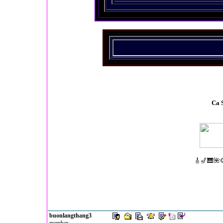
Ca 
🎸🎷🎹🌺
buonlangthang3