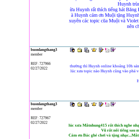
Huynh trùm
ừa Huynh rất thích tiếng hát Băng
à Huynh cám ơn Muội tặng Huynh 
xuyên các topic cũa Muội và Violet 
nên c
buonlangthang3
member
REF: 727966
thường thì Huynh online khoảng 10h sáng
02/27/2022
lúc xưa topic nào Huynh củng vào phá v
H
buonlangthang3
member
REF: 727967
02/27/2022
lúc xưa Mắtnhung415 rất thích nghe nh
Vũ rất nổi tiếng sau 
Cám ơn Bác ghé chơi và tặng nhạc...Mắt