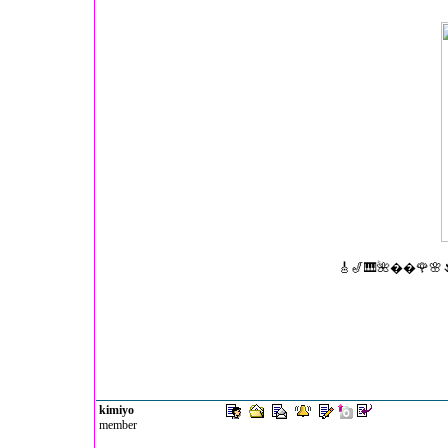
🎸🎷🎹🌺��🌹🌸
kimiyo
member