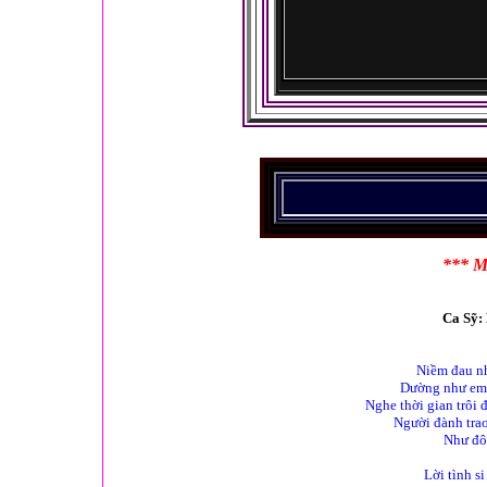
*** M
Ca Sỹ:
Niềm đau nh
Dường như em 
Nghe thời gian trôi 
Người đành trao
Như đôi
Lời tình s