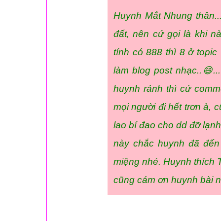
Huynh Mắt Nhung thân..
đất, nên cứ gọi là khi n
tính có 888 thì 8 ở topi
làm blog post nhạc..😄..
huynh rảnh thì cứ comme
mọi người đi hết trơn à,
lao bí đao cho dd đỡ lạnh
này chắc huynh đã đến 
miệng nhé. Huynh thích 
cũng cám ơn huynh bài n