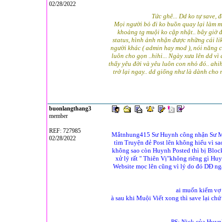
02/28/2022
Tức ghê... Dd ko tự save, 
Mọi người bỏ đi ko buồn quay lại làm mu
khoảng tg muội ko cập nhật.. bây giờ 
status, hình ảnh nhận được những cái li
người khác ( admin hay mod ), nói năng c
luôn cho gọn ..hihi... Ngày xưa lên dd vì 
thấy yêu đời và yêu luôn con nhỏ đó.. ahihi
trở lại ngay.. dd giống như là dành cho m
buonlangthang3
member
REF: 727985
Mắtnhung415 Sư Huynh công nhận Sư Mu
02/28/2022
tìm Truyện đẻ Post lên không hiểu vì sa
không sao còn Huynh Posted thì bị Block
xử lý rất " Thiên Vị"không riêng gì Hu
Website mọc lên cũng vì lý do đó DĐ ngà
ai muốn kiếm vợ 
à sau khi Muội Viết xong thì save lại ch
PS: Nick của Huyn