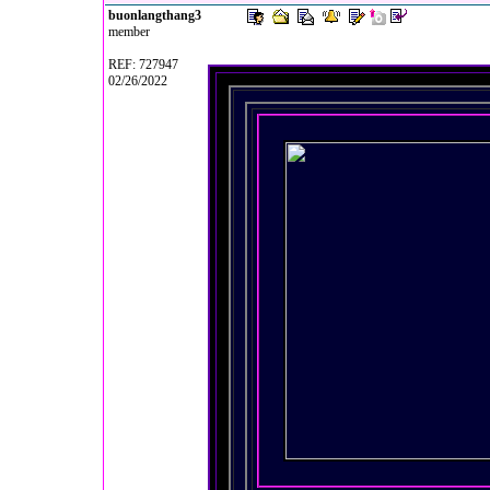
buonlangthang3
member
REF: 727947
02/26/2022