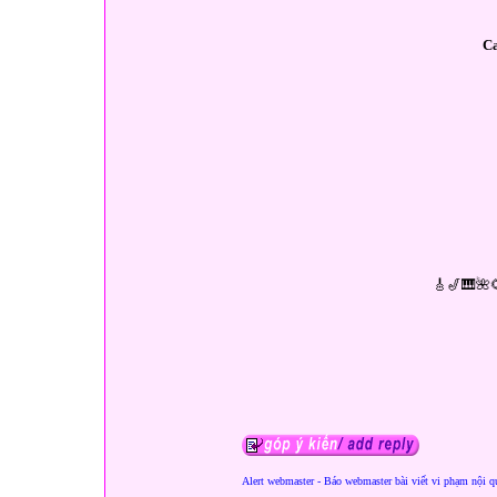
Ca
🎸🎷🎹🌺
Alert webmaster - Báo webmaster bài viết vi phạm nội q