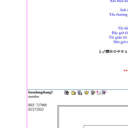
Khi mùa đô
Anh ơ
Yêu thương 
Tôi th
Bây giờ tô
Tôi giận tôi
Nên giờ t
🎸🎷🎹🌺🌻🌹🌸🌷
**
buonlangthang3
member
REF: 727969
02/27/2022