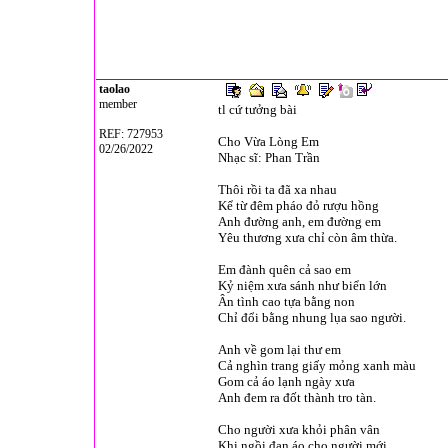
taolao
member
tl cứ tưởng bài
REF: 727953
Cho Vừa Lòng Em
02/26/2022
Nhạc sĩ: Phan Trần
Thôi rồi ta đã xa nhau
Kể từ đêm pháo đỏ rượu hồng
Anh đường anh, em đường em
Yêu thương xưa chỉ còn âm thừa.
Em đành quên cả sao em
Kỷ niệm xưa sánh như biển lớn
Ân tình cao tựa bằng non
Chỉ đổi bằng nhung lụa sao người.
Anh về gom lại thư em
Cả nghìn trang giấy mỏng xanh màu
Gom cả áo lạnh ngày xưa
Anh đem ra đốt thành tro tàn.
Cho người xưa khỏi phân vân
Khi ngồi đan áo cho người mới