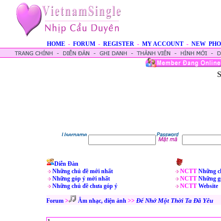
HOME
-
FORUM
-
REGISTER
-
MY ACCOUNT
-
NEW PHO
S
Diễn Đàn
Những chủ đề mới nhất
NCTT
Những c
Những góp ý mới nhất
NCTT
Những g
Những chủ đề chưa góp ý
NCTT
Website
Để Nhớ Một Thời Ta Đã Yêu
Forum
>
Âm nhạc, điện ảnh
>>