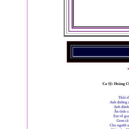
Ca Sỹ: Hoàng C
Thôi r
Anh đường a
Anh đành 
Ân tình c
Em về gom
Gom cả 
Cho người x