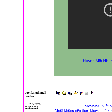
Huynh Mắt Nhung
buonlangthang3
member
REF: 727965
wowww...Việt Na
02/27/2022
Muội không nên thức khuya quá khô