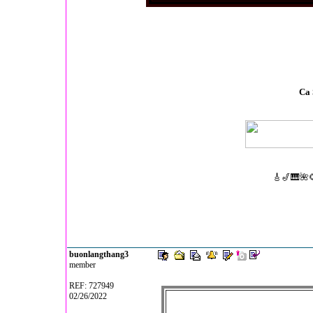
Ca 
🎸🎷🎹🌺
buonlangthang3
member
REF: 727949
02/26/2022