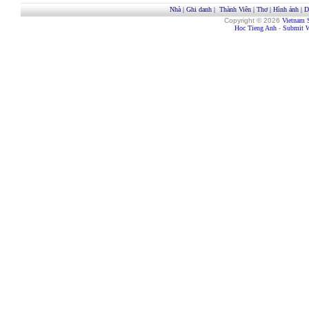
Nhà
|
Ghi danh
|
Thành Viên
|
Thơ
|
Hình ảnh
|
D
Copyright © 2026
Vietnam 
Hoc Tieng Anh
-
Submit W