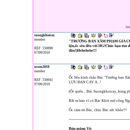
Ale
suongkhoicay
member
"TRƯỞNG BAN XÂM PHẠM GIA CƯ B
lộn,ốc sên đến với HG!Chúc bạn tìm 
REF: 550898
đâu!)Hehehehe!!!
07/09/2010
ocsen2010
member
Ốc Sên kính chào Bác "Trưởng ban Xâ
REF: 550941
LỰU ĐẠN CAY Ạ...!
07/09/2010
(Ốc quên... Bác Suongkhoicay, hong p
Rất tự hào vì có Bác Khói mở cổng Ng
Ốc cám ơn Bác, chúc Bác sức khỏe!!!
----------------------------------------------------
Bún măng Vịt