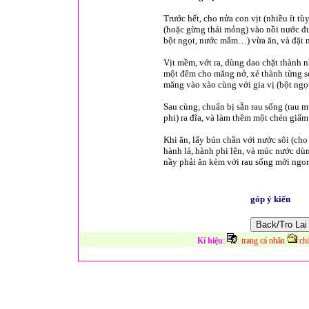
Trước hết, cho nửa con vịt (nhiều ít t
(hoặc gừng thái mỏng) vào nồi nước đu
bột ngọt, nước mắm…) vừa ăn, và đặt 
Vịt mềm, vớt ra, dùng dao chặt thành 
một đêm cho măng nở, xé thành từng sợi
măng vào xào cùng với gia vị (bột ngọt
Sau cùng, chuẩn bị sẵn rau sống (rau m
phi) ra đĩa, và làm thêm một chén gi
Khi ăn, lấy bún chần với nước sôi (cho 
hành lá, hành phi lên, và múc nước dùn
nầy phải ăn kèm với rau sống mới ngo
góp ý kiến
Kí hiệu
:
:
trang cá nhân
:
ch