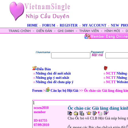
HOME
-
FORUM
-
REGISTER
-
MY ACCOUNT
-
NEW PHO
Diễn Đàn
Những chủ đề mới nhất
NCTT
Những 
Những góp ý mới nhất
NCTT
Những 
Những chủ đề chưa góp ý
NCTT
Website
Forum
>
Câu lạc bộ Hội Già
>> Ốc chào các Già làng đáng kí
1
ocsen2010
Ốc chào các Già làng đáng kín
member
Cho Ốc bò vô CLB Hội Già núp bóng từ
ID 61755
07/09/2010
Ốc mong các Bác che chở và giúp đở Ố