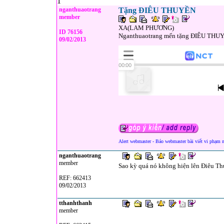
1
nganthuaotrang
Tặng ĐIÊU THUYỀN
member
XA(LAM PHƯƠNG)
ID 76156
Nganthuaotrang mến tặng ĐIÊU THU
09/02/2013
Alert webmaster - Báo webmaster bài viết vi phạm 
nganthuaotrang
member
Sao kỳ quá nó không hiện lên Điêu Th
REF: 662413
09/02/2013
tthanhthanh
member