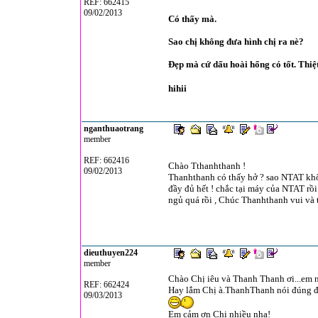
REF: 662415
09/02/2013
Có thấy mà.
Sao chị không đưa hình chị ra nè?
Đẹp mà cứ dấu hoài hổng có tốt. Thiệt
hihii
nganthuaotrang
member
REF: 662416
Chào Tthanhthanh !
09/02/2013
Thanhthanh có thấy hở ? sao NTAT khô
đầy đủ hết ! chắc tại máy của NTAT rồi
ngủ quá rồi , Chúc Thanhthanh vui và t
dieuthuyen224
member
Chào Chị iêu và Thanh Thanh ơi...em n
REF: 662424
Hay lắm Chị à.ThanhThanh nói đúng đó
09/03/2013
Em cảm ơn Chị nhiều nha!