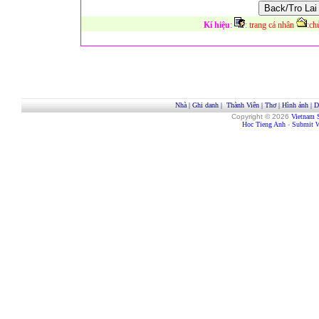
Kí hiệu
:
:
trang cá nhân
:
ch
Nhà
|
Ghi danh
|
Thành Viên
|
Thơ
|
Hình ảnh
|
D
Copyright © 2026
Vietnam 
Hoc Tieng Anh
-
Submit W