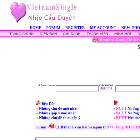
HOME
-
FORUM
-
REGISTER
-
MY ACCOUNT
-
NEW PHO
S
Diễn Đàn
Những chủ đề mới nhất
NCTT
Những 
Những góp ý mới nhất
NCTT
Những 
Những chủ đề chưa góp ý
NCTT
Website
Forum
>
CLB thành viên hát và ngâm thơ
>> Tặng ĐIÊU 