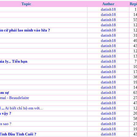
Topic
Author
Repl
datinh18
1
datinh18
1
datinh18
5
datinh18
1
ân cứ phải lao mình vào lửa ?
datinh18
1
datinh18
3
datinh18
4
datinh18
4
datinh18
1
datinh18
1
ia ly... Tiễn bạn
datinh18
7
datinh18
1
datinh18
1
datinh18
3
datinh18
1
datinh18
1
âm sự
datinh18
6
 mal - Beaudelaire
datinh18
2
datinh18
4
...
Ai biết chỉ hộ em với...
datinh18
1
a vậy ?
datinh18
2
datinh18
5
a sao ?
datinh18
2
datinh18
1
Tình Đầu Tình Cuối ?
datinh18
4