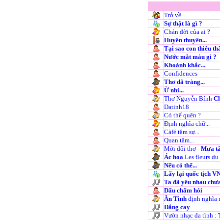
Trở về
Sự thật là gì ?
Chán đời của ai ?
Huyên thuyên...
Tại sao con thiêu th
Nước mắt màu gì ?
Khoảnh khắc...
Confidences
Thơ dã tràng...
Ừ nhỉ...
Thơ Nguyễn Bính
Ch
Datinh18
Có thể quên ?
Định nghĩa chữ...
Càfé tâm sự...
Quan tâm...
Mời đối thơ -
Mưa t
Ác hoa
Les fleurs du
Nếu có thể...
Lấy lại quốc tịch VN 
Ta đã yêu nhau chư
Dấu chấm hỏi
Ân Tình
định nghĩa r
Đắng cay
Vườn nhạc đa tình :