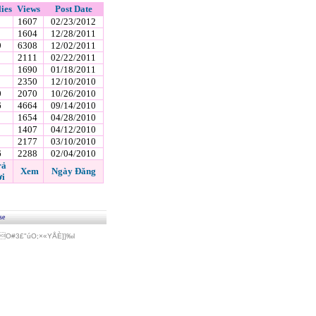
ies
Views
Post Date
1607
02/23/2012
1604
12/28/2011
9
6308
12/02/2011
2111
02/22/2011
1690
01/18/2011
2350
12/10/2010
0
2070
10/26/2010
6
4664
09/14/2010
1654
04/28/2010
1407
04/12/2010
2177
03/10/2010
6
2288
02/04/2010
rả
Xem
Ngày Đăng
i
se
#3£"úO;×«Y­ÅÈ]}‰l