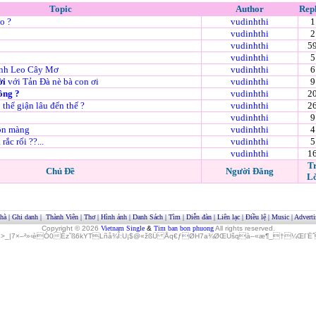
Topic
Author
Repl
o ?
vudinhthi
1
vudinhthi
2
vudinhthi
5
vudinhthi
5
nh Leo Cây Mơ
vudinhthi
6
ời
với Tản Đà nè bà con ơi
vudinhthi
9
ông ?
vudinhthi
2
ó thể giận lâu đến thế ?
vudinhthi
2
vudinhthi
9
ộn màng
vudinhthi
4
 rắc rối ??...
vudinhthi
5
vudinhthi
1
T
Chủ Đề
Người Đăng
Lờ
hà
|
Ghi danh
|
Thành Viên
|
Thơ
|
Hình ảnh
|
Danh Sách
|
Tìm
|
Diễn đàn
|
Liên lạc
|
Điều lệ
|
Music
|
Adverti
Copyright © 2026
Vietnam Single
&
Tim ban bon phuong
All rights reserved.
»>_|7×–²»‹èÓ0Èz˜ß6kYTLñå¾Î:U¡$@«žßÜ Åq€ƒØH7a¾ØŒUšqà–«æ¶_†¼Œl¨ËˆO