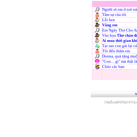
Người ơi em ở nơi nà
Tâm sự của tôi
Lỗi hẹn
Vắng em
Em Ngây Thơ Cho A
Vào họa
Thơ chán đ
Ai mua thời gian kh
Tại sao con gái lại c
Tôi đến thăm em
Donna, quà tặng mu
"Con.... gì" mà thật là
Chào các bạn
N
áfŽv‚ßêQ†ôª[