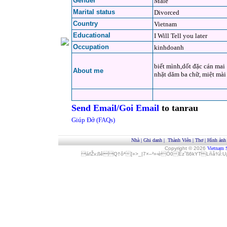
Gender
Male
Marital status
Divorced
Country
Vietnam
Educational
I Will Tell you later
Occupation
kinhdoanh
biết mình,dốt đặc cán mai
About me
nhặt dăm ba chữ, miệt mài
Send Email/Goi Email
to tanrau
Giúp Đở (FAQs)
Nhà
|
Ghi danh
|
Thành Viên
|
Thơ
|
Hình ảnh
Copyright © 2026
Vietnam 
áfŽv‚ßêQ†ôª[»>_|7×–²»‹èÓ0Èz˜ß6kYTLñå¾Î