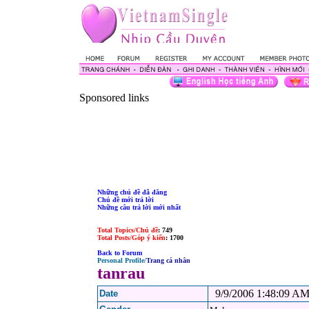
Sponsored links
Những chủ đề đã đăng
Chủ đề mới trả lời
Những câu trả lời mới nhất
Total Topics/Chủ đề
: 749
Total Posts/Góp ý kiến
: 1700
Back to Forum
Personal Profile/
Trang cá nhân
tanrau
9/9/2006 1:48:09 A
Date