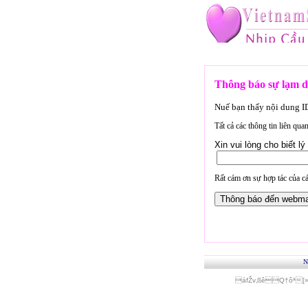
Thông báo sự lạm d
Nuế bạn thấy nội dung 
Tất cả các thông tin liên qu
Xin vui lòng cho biết 
Rất cám ơn sự hợp tác của cá
N
áfŽv‚ßêQ†ôª[