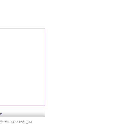
se
#3£"úO;×«Y­ÅÈ]}‰l