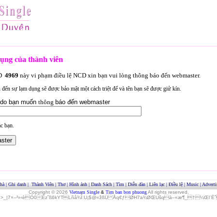
ụng của thành viên
ID
4969
này vi phạm điều lệ NCD xin bạn vui lòng thông báo đến webmaster.
an đến sự lạm dụng sẽ được bảo mật một cách triệt để và tên bạn sẽ được giử kín.
lý do bạn muốn
thông
báo đến webmaster
c bạn.
hà
|
Ghi danh
|
Thành Viên
|
Thơ
|
Hình ảnh
|
Danh Sách
|
Tìm
|
Diễn đàn
|
Liên lạc
|
Điều lệ
|
Music
|
Adverti
Copyright © 2026
Vietnam Single
&
Tim ban bon phuong
All rights reserved.
»>_|7×–²»‹èÓ0Èz˜ß6kYTLñå¾Î:U¡$@«žßÜ Åq€ƒØH7a¾ØŒUšqà–«æ¶_†¼Œl¨ËˆO