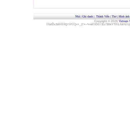
Nhà
|
Ghi danh
|
Thành Viên
|
Thơ
|
Hình ảnh
Copyright © 2026
Vietnam 
áfŽv‚ßêQ†ôª[»>_|7×–²»‹èÓ0Èz˜ß6kYTLñå¾Î