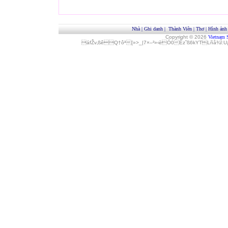
Nhà
|
Ghi danh
|
Thành Viên
|
Thơ
|
Hình ảnh
Copyright © 2026
Vietnam 
áfŽv‚ßêQ†ôª[»>_|7×–²»‹èÓ0Èz˜ß6kYTLñå¾Î