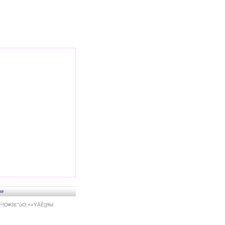
se
#3£"úO;×«Y­ÅÈ]}‰l