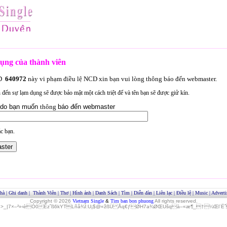
ụng của thành viên
ID
640972
này vi phạm điều lệ NCD xin bạn vui lòng thông báo đến webmaster.
an đến sự lạm dụng sẽ được bảo mật một cách triệt để và tên bạn sẽ được giử kín.
lý do bạn muốn
thông
báo đến webmaster
c bạn.
hà
|
Ghi danh
|
Thành Viên
|
Thơ
|
Hình ảnh
|
Danh Sách
|
Tìm
|
Diễn đàn
|
Liên lạc
|
Điều lệ
|
Music
|
Adverti
Copyright © 2026
Vietnam Single
&
Tim ban bon phuong
All rights reserved.
»>_|7×–²»‹èÓ0Èz˜ß6kYTLñå¾Î:U¡$@«žßÜ Åq€ƒØH7a¾ØŒUšqà–«æ¶_†¼Œl¨ËˆO