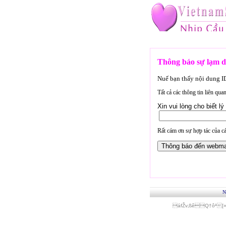
Thông báo sự lạm d
Nuế bạn thấy nội dung 
Tất cả các thông tin liên qu
Xin vui lòng cho biết 
Rất cám ơn sự hợp tác của cá
N
áfŽv‚ßêQ†ôª[