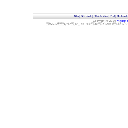
Nhà
|
Ghi danh
|
Thành Viên
|
Thơ
|
Hình ảnh
Copyright © 2026
Vietnam 
áfŽv‚ßêQ†ôª[»>_|7×–²»‹èÓ0Èz˜ß6kYTLñå¾Î