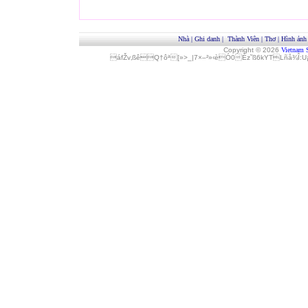
Nhà
|
Ghi danh
|
Thành Viên
|
Thơ
|
Hình ảnh
Copyright © 2026
Vietnam 
áfŽv‚ßêQ†ôª[»>_|7×–²»‹èÓ0Èz˜ß6kYTLñå¾Î