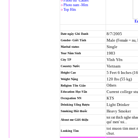
Photo nử -Ladies
Photo nam -Men
Top Hits
En
8/7/2005
Date ngày Ghi Danh
Male
(Female = nu,
Gender- Giới Tính
Single
Marital status
1983
Year Năm Sinh
Vĩnh Yên
City TP
Vietnam
Country Nước
5 Feet 6 Inches (1
Height Cao
120 lbs (55 kg)
Weight Nặng
Others
Religion
Tôn Giáo
Current college st
Education Học-Vấn
KTS
Occupation NN
Light Drinker
Drinking Uống Rượu
Heavy Smoker
Smoking Hút thuốc
toi rat thich nghe nh
About me Giới thiệu
qui' men' toi...
toi muon tim mot 
Looking Tìm
chut.