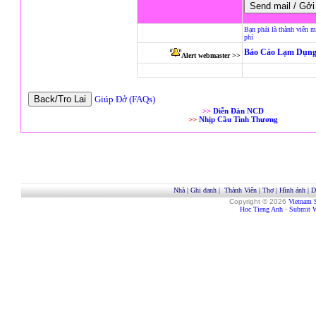
Bạn phải là thành viên m
phí
Báo Cáo Lạm Dụng
Alert webmaster >>
Giúp Đở (FAQs)
>>
Diễn Đàn NCD
>>
Nhịp Cầu Tình Thương
Nhà
|
Ghi danh
|
Thành Viên
|
Thơ
|
Hình ảnh
|
D
Copyright © 2026
Vietnam 
Hoc Tieng Anh
-
Submit W