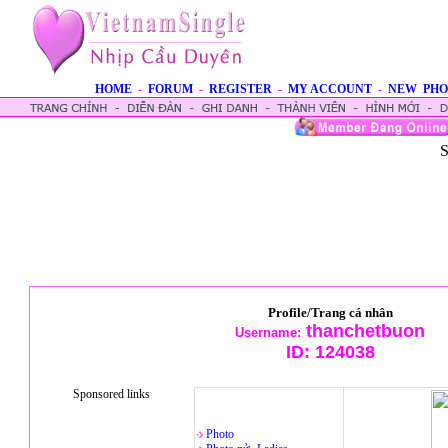
HOME
-
FORUM
-
REGISTER
-
MY ACCOUNT
-
NEW PHO
S
Profile/Trang cá nhân
thanchetbuon
Username:
ID:
124038
Sponsored links
Photo