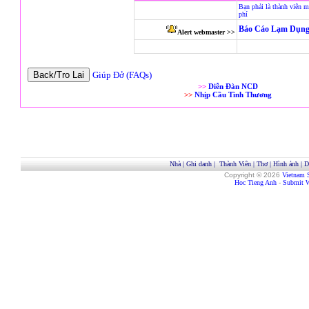
Bạn phải là thành viên m
phí
Báo Cáo Lạm Dụng
Alert webmaster >>
Giúp Đở (FAQs)
>>
Diễn Đàn NCD
>>
Nhịp Cầu Tình Thương
Nhà
|
Ghi danh
|
Thành Viên
|
Thơ
|
Hình ảnh
|
D
Copyright © 2026
Vietnam 
Hoc Tieng Anh
-
Submit W