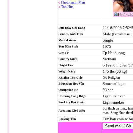
Photo nam -Men
Top Hits
11/18/2006 7:52:
Date ngày Ghi Danh
Male
(Female = nu,
Gender- Giới Tính
Single
Marital status
1975
Year Năm Sinh
Tp Hai duong
City TP
Vietnam
Country Nước
5 Feet 8 Inches (1
Height Cao
145 lbs (66 kg)
Weight Nặng
No Religion
Religion
Tôn Giáo
Some college
Education Học-Vấn
Ykhoa
Occupation NN
Light Drinker
Drinking Uống Rượu
Light smoker
Smoking Hút thuốc
Toi thich ca nhac, la
About me Giới thiệu
man. Song chan thanh 
Tim ban chia se b
Looking Tìm