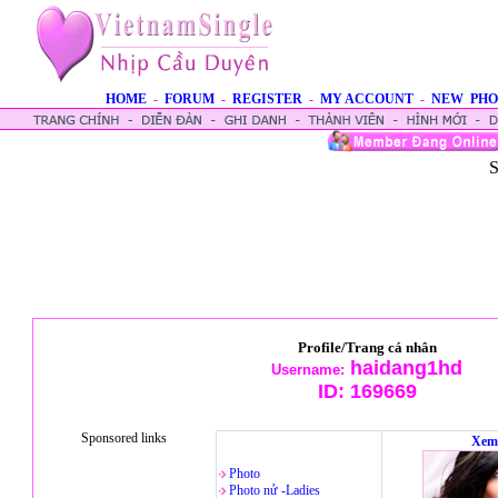
HOME
-
FORUM
-
REGISTER
-
MY ACCOUNT
-
NEW PHO
S
Profile/Trang cá nhân
haidang1hd
Username:
ID:
169669
Sponsored links
Xem
Photo
Photo nử -Ladies