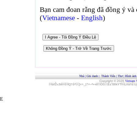
Bạn cam đoan rằng đã đồng ý và 
(
Vietnamese
-
English
)
Nhà
|
Ghi danh
|
Thành Viên
|
Thơ
|
Hình ảnh
Copyright © 2026
Vietnam 
áfŽv‚ßêQ†ôª[»>_|7×–²»‹èÓ0Èz˜ß6kYTLñå¾Î
E