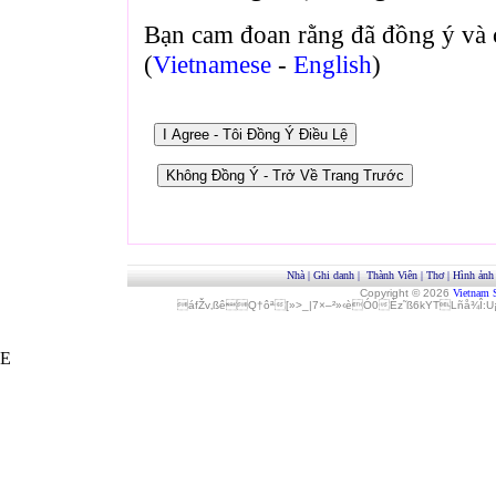
Bạn cam đoan rằng đã đồng ý và 
(
Vietnamese
-
English
)
Nhà
|
Ghi danh
|
Thành Viên
|
Thơ
|
Hình ảnh
Copyright © 2026
Vietnam 
áfŽv‚ßêQ†ôª[»>_|7×–²»‹èÓ0Èz˜ß6kYTLñå¾Î
E