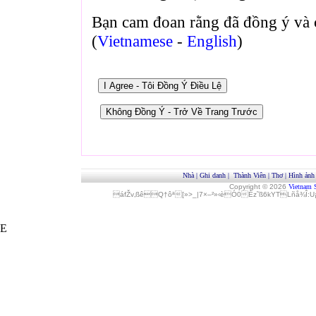
Bạn cam đoan rằng đã đồng ý và 
(
Vietnamese
-
English
)
Nhà
|
Ghi danh
|
Thành Viên
|
Thơ
|
Hình ảnh
Copyright © 2026
Vietnam 
áfŽv‚ßêQ†ôª[»>_|7×–²»‹èÓ0Èz˜ß6kYTLñå¾Î
E