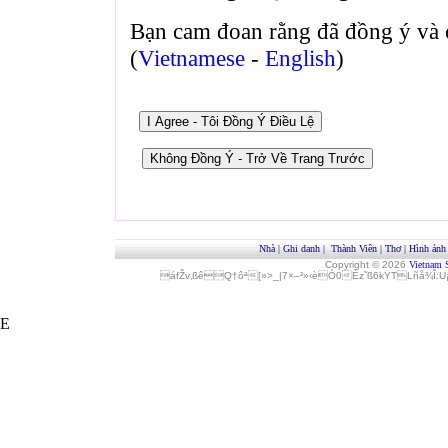
Bạn cam đoan rằng đã đồng ý và 
(
Vietnamese
-
English
)
Nhà
|
Ghi danh
|
Thành Viên
|
Thơ
|
Hình ảnh
Copyright © 2026
Vietnam 
áfŽv‚ßêQ†ôª[»>_|7×–²»‹èÓ0Èz˜ß6kYTLñå¾Î
E