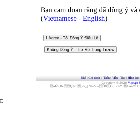
Bạn cam đoan rằng đã đồng ý và 
(
Vietnamese
-
English
)
Nhà
|
Ghi danh
|
Thành Viên
|
Thơ
|
Hình ảnh
Copyright © 2026
Vietnam 
áfŽv‚ßêQ†ôª[»>_|7×–²»‹èÓ0Èz˜ß6kYTLñå¾Î
E