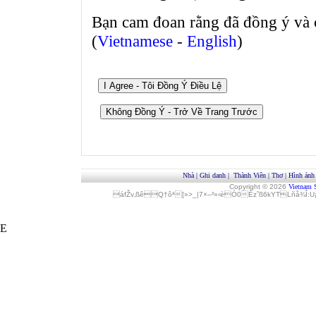
Bạn cam đoan rằng đã đồng ý và 
(
Vietnamese
-
English
)
Nhà
|
Ghi danh
|
Thành Viên
|
Thơ
|
Hình ảnh
Copyright © 2026
Vietnam 
áfŽv‚ßêQ†ôª[»>_|7×–²»‹èÓ0Èz˜ß6kYTLñå¾Î
E