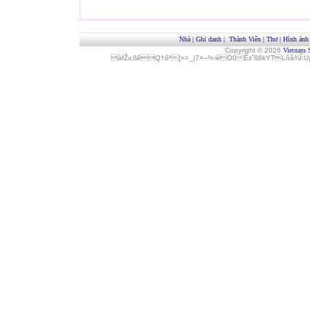
Nhà
|
Ghi danh
|
Thành Viên
|
Thơ
|
Hình ảnh
Copyright © 2026
Vietnam 
áfŽv‚ßêQ†ôª[»>_|7×–²»‹èÓ0Èz˜ß6kYTLñå¾Î