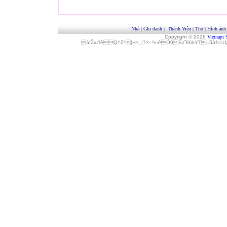
Nhà
|
Ghi danh
|
Thành Viên
|
Thơ
|
Hình ảnh
Copyright © 2026
Vietnam 
áfŽv‚ßêQ†ôª[»>_|7×–²»‹èÓ0Èz˜ß6kYTLñå¾Î