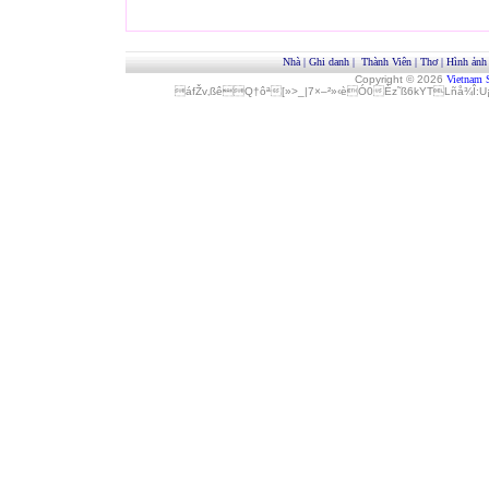
Nhà
|
Ghi danh
|
Thành Viên
|
Thơ
|
Hình ảnh
Copyright © 2026
Vietnam 
áfŽv‚ßêQ†ôª[»>_|7×–²»‹èÓ0Èz˜ß6kYTLñå¾Î