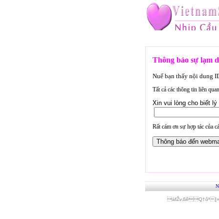
Thông báo sự lạm d
Nuế bạn thấy nội dung 
Tất cả các thông tin liên qu
Xin vui lòng cho biết 
Rất cám ơn sự hợp tác của cá
N
áfŽv‚ßêQ†ôª[