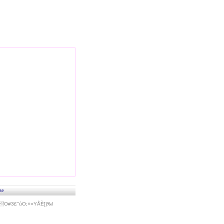
se
#3£"úO;×«Y­ÅÈ]}‰l