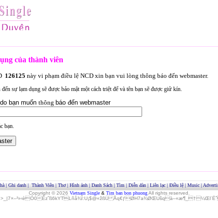
ụng của thành viên
ID
126125
này vi phạm điều lệ NCD xin bạn vui lòng thông báo đến webmaster.
an đến sự lạm dụng sẽ được bảo mật một cách triệt để và tên bạn sẽ được giử kín.
lý do bạn muốn
thông
báo đến webmaster
c bạn.
hà
|
Ghi danh
|
Thành Viên
|
Thơ
|
Hình ảnh
|
Danh Sách
|
Tìm
|
Diễn đàn
|
Liên lạc
|
Điều lệ
|
Music
|
Adverti
Copyright © 2026
Vietnam Single
&
Tim ban bon phuong
All rights reserved.
»>_|7×–²»‹èÓ0Èz˜ß6kYTLñå¾Î:U¡$@«žßÜ Åq€ƒØH7a¾ØŒUšqà–«æ¶_†¼Œl¨ËˆO